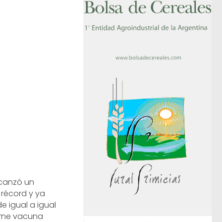
lcanzó un
récord y ya
e igual a igual
arne vacuna