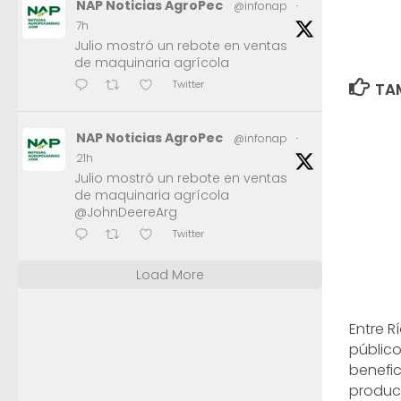
NAP Noticias AgroPec
@infonap
·
7h
Julio mostró un rebote en ventas
de maquinaria agrícola
Twitter
TAM
NAP Noticias AgroPec
@infonap
·
21h
Julio mostró un rebote en ventas
de maquinaria agrícola
@JohnDeereArg
Twitter
Load More
Entre Rí
públic
benefic
produc