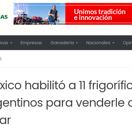
ivas
Empresas
Ganadería
Nacionales
Opi
A
ico habilitó a 11 frigorífi
gentinos para venderle 
ar