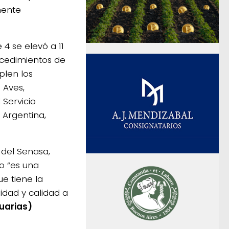
mente
 4 se elevó a 11
ocedimientos de
plen los
 Aves,
 Servicio
 Argentina,
 del Senasa,
o “es una
e tiene la
idad y calidad a
uarias)