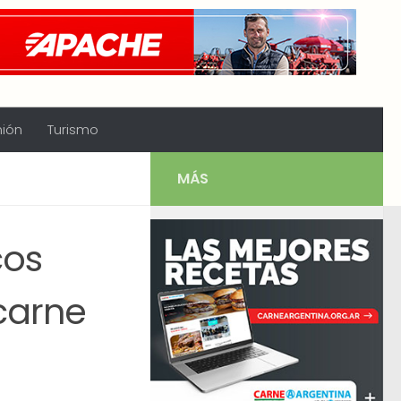
nión
Turismo
MÁS
cos
carne