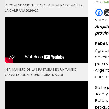
POR
GAB
RECOMENDACIONES PARA LA SIEMBRA DE MAÍZ DE
LA CAMPAÑA2026-27
Vistas:
Amplió
provin
PARAN
Agroali
de est
para v
INIA: MANEJO DE LAS PASTURAS EN UN TAMBO
Argent
CONVENCIONAL Y UNO ROBATIZADOL
carne a
So fri
José y
Batán,
produc