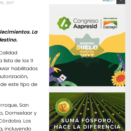
E, 2017
lecimientos. La
destino.
 Calidad
ista de los 11
iar habilitados
utorización,
de este tipo de
arroque, San
to, Domselaar y
 Córdoba. Los
a, incluyendo