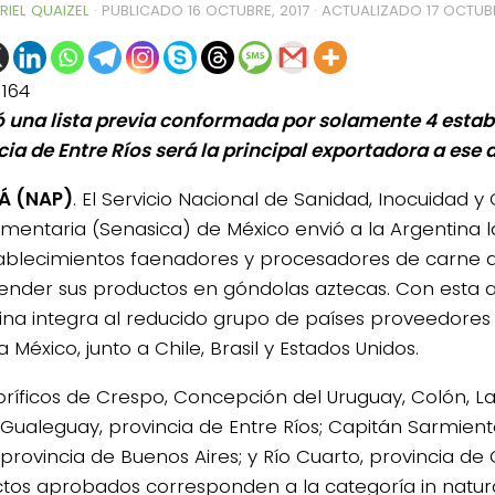
RIEL QUAIZEL
· PUBLICADO
16 OCTUBRE, 2017
· ACTUALIZADO
17 OCTUBR
1164
 una lista previa conformada por solamente 4 estab
cia de Entre Ríos será la principal exportadora a ese 
Á (NAP)
. El Servicio Nacional de Sanidad, Inocuidad y
mentaria (Senasica) de México envió a la Argentina la l
ablecimientos faenadores y procesadores de carne av
ender sus productos en góndolas aztecas. Con esta a
ina integra al reducido grupo de países proveedores 
 México, junto a Chile, Brasil y Estados Unidos.
goríficos de Crespo, Concepción del Uruguay, Colón, L
 Gualeguay, provincia de Entre Ríos; Capitán Sarmien
 provincia de Buenos Aires; y Río Cuarto, provincia de
tos aprobados corresponden a la categoría in natur