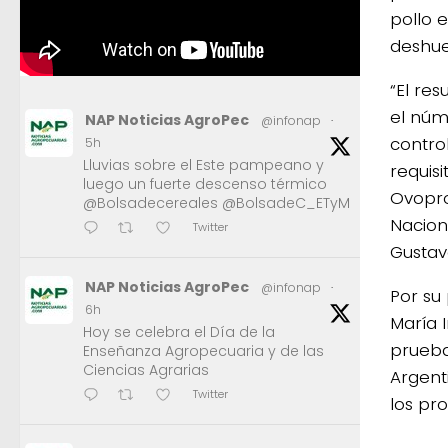
pollo 
deshue
“El re
el núm
NAP Noticias AgroPec
@infonap
·
contro
5h
Lluvias sobre el Este pampeano y
requis
luego un fuerte descenso térmico
Ovopro
@Bolsadecereales @BolsadeC_ETyM
Nacion
Twitter
Gustav
NAP Noticias AgroPec
@infonap
·
Por su
6h
María 
Hoy se celebra el Día de la
prueba
Enseñanza Agropecuaria y de las
Ciencias Agrarias
Argent
Twitter
los pr