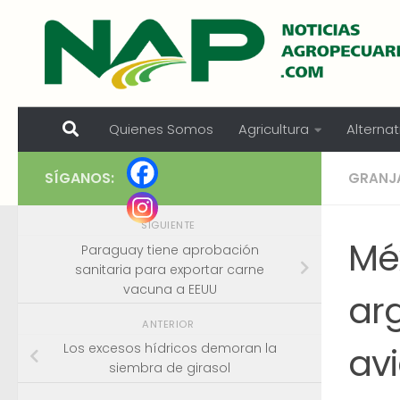
Skip to content
Quienes Somos
Agricultura
Alternat
SÍGANOS:
GRANJ
SIGUIENTE
Méx
Paraguay tiene aprobación
sanitaria para exportar carne
vacuna a EEUU
ar
ANTERIOR
avi
Los excesos hídricos demoran la
siembra de girasol