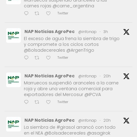
Marruecos suspendió aranceles a las
carnes rojas @carne_argentina
Twitter
NAP Noticias AgroPec
@infonap
·
3h
El exceso de agua frena la siembra de trigo
y compromete a los ciclos cortos
@Bolsadecereales @ArgenTrigo
Twitter
NAP Noticias AgroPec
@infonap
·
20h
Marruecos suspendió aranceles a la carne
roja y abre una ventana comercial para
exportadores del Mercosur @IPCVA
Twitter
NAP Noticias AgroPec
@infonap
·
20h
La siembra de #girasol arrancó con todo
en el NEA @Bolsadecereales @asagirok