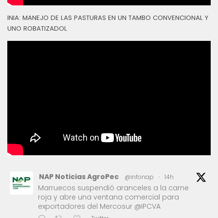
INIA: MANEJO DE LAS PASTURAS EN UN TAMBO CONVENCIONAL Y
UNO ROBATIZADOL
NAP Noticias AgroPec
@infonap
·
14h
Marruecos suspendió aranceles a la carne
roja y abre una ventana comercial para
exportadores del Mercosur @IPCVA