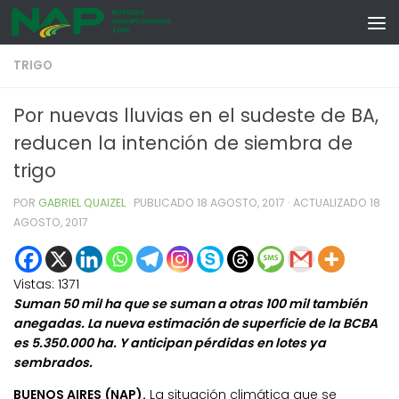
Skip to content
TRIGO
Por nuevas lluvias en el sudeste de BA,
reducen la intención de siembra de
trigo
POR
GABRIEL QUAIZEL
· PUBLICADO
18 AGOSTO, 2017
· ACTUALIZADO
18
AGOSTO, 2017
Vistas:
1371
Suman 50 mil ha que se suman a otras 100 mil también
anegadas. La nueva estimación de superficie de la BCBA
es 5.350.000 ha. Y anticipan pérdidas en lotes ya
sembrados.
BUENOS AIRES (NAP).
La situación climática que se