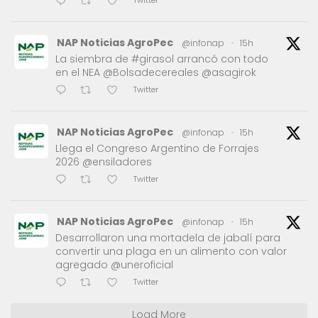
Twitter
NAP Noticias AgroPec
@infonap
·
15h
La siembra de #girasol arrancó con todo
en el NEA @Bolsadecereales @asagirok
Twitter
NAP Noticias AgroPec
@infonap
·
15h
Llega el Congreso Argentino de Forrajes
2026 @ensiladores
Twitter
NAP Noticias AgroPec
@infonap
·
15h
Desarrollaron una mortadela de jabalí para
convertir una plaga en un alimento con valor
agregado @uneroficial
Twitter
Load More