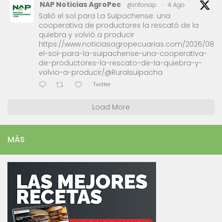
NAP Noticias AgroPec
@infonap
·
4 Ago
Salió el sol para La Suipachense: una
cooperativa de productores la rescató de la
quiebra y volvió a producir
https://www.noticiasagropecuarias.com/2026/08/0
el-sol-para-la-suipachense-una-cooperativa-
de-productores-la-rescato-de-la-quiebra-y-
volvio-a-producir/@Ruralsuipacha
Twitter
Load More
MÁS