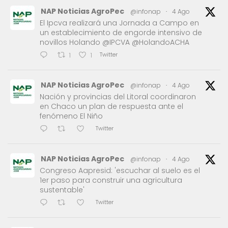
NAP Noticias AgroPec
@infonap
·
4 Ago
El Ipcva realizará una Jornada a Campo en
un establecimiento de engorde intensivo de
novillos Holando @IPCVA @HolandoACHA
Twitter
1
1
NAP Noticias AgroPec
@infonap
·
4 Ago
Nación y provincias del Litoral coordinaron
en Chaco un plan de respuesta ante el
fenómeno El Niño
Twitter
NAP Noticias AgroPec
@infonap
·
4 Ago
Congreso Aapresid: 'escuchar al suelo es el
1er paso para construir una agricultura
sustentable'
Twitter