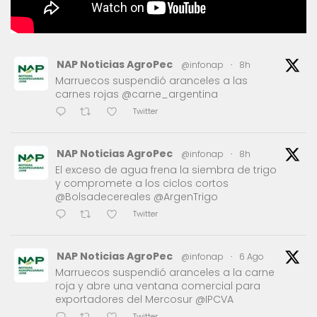
NAP Noticias AgroPec
@infonap
·
8h
Marruecos suspendió aranceles a las
carnes rojas @carne_argentina
Twitter
NAP Noticias AgroPec
@infonap
·
8h
El exceso de agua frena la siembra de trigo
y compromete a los ciclos cortos
@Bolsadecereales @ArgenTrigo
Twitter
NAP Noticias AgroPec
@infonap
·
6 Ago
Marruecos suspendió aranceles a la carne
roja y abre una ventana comercial para
exportadores del Mercosur @IPCVA
Twitter