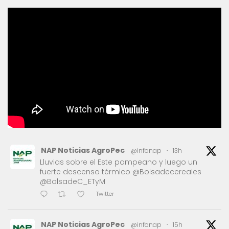
NAP Noticias AgroPec
@infonap
·
13h
Lluvias sobre el Este pampeano y luego un
fuerte descenso térmico @Bolsadecereales
@BolsadeC_ETyM
Twitter
NAP Noticias AgroPec
@infonap
·
15h