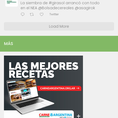
La siembra de #girasol arrancó con todo
en el NEA @Bolsadecereales @asagirok
Twitter
Load More
MÁS