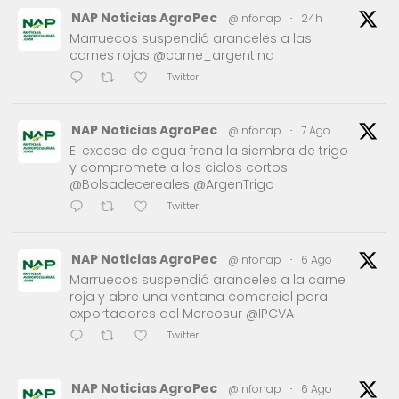
NAP Noticias AgroPec
@infonap
·
24h
Marruecos suspendió aranceles a las
carnes rojas @carne_argentina
Twitter
NAP Noticias AgroPec
@infonap
·
7 Ago
El exceso de agua frena la siembra de trigo
y compromete a los ciclos cortos
@Bolsadecereales @ArgenTrigo
Twitter
NAP Noticias AgroPec
@infonap
·
6 Ago
Marruecos suspendió aranceles a la carne
roja y abre una ventana comercial para
exportadores del Mercosur @IPCVA
Twitter
NAP Noticias AgroPec
@infonap
·
6 Ago