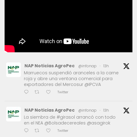
NAP Noticias AgroPec
@infonap
·
13h
Marruecos suspendió aranceles a la carne
roja y abre una ventana comercial para
exportadores del Mercosur @IPCVA
Twitter
NAP Noticias AgroPec
@infonap
·
13h
La siembra de #girasol arrancó con todo
en el NEA @Bolsadecereales @asagirok
Twitter