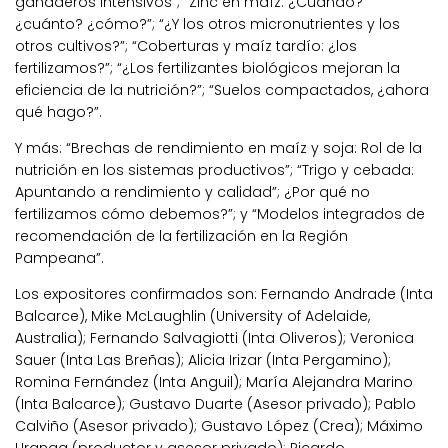
ganaderos intensivos”; “Zinc en maíz: ¿Cuando?
¿cuánto? ¿cómo?”; “¿Y los otros micronutrientes y los
otros cultivos?”; “Coberturas y maíz tardío: ¿los
fertilizamos?”; “¿Los fertilizantes biológicos mejoran la
eficiencia de la nutrición?”; “Suelos compactados, ¿ahora
qué hago?”.
Y más: “Brechas de rendimiento en maíz y soja: Rol de la
nutrición en los sistemas productivos”; “Trigo y cebada:
Apuntando a rendimiento y calidad”; ¿Por qué no
fertilizamos cómo debemos?”; y “Modelos integrados de
recomendación de la fertilización en la Región
Pampeana”.
Los expositores confirmados son: Fernando Andrade (Inta
Balcarce), Mike McLaughlin (University of Adelaide,
Australia); Fernando Salvagiotti (Inta Oliveros); Veronica
Sauer (Inta Las Breñas); Alicia Irizar (Inta Pergamino);
Romina Fernández (Inta Anguil); María Alejandra Marino
(Inta Balcarce); Gustavo Duarte (Asesor privado); Pablo
Calviño (Asesor privado); Gustavo López (Crea); Máximo
Uranga (productor y asesor privado); Ricardo