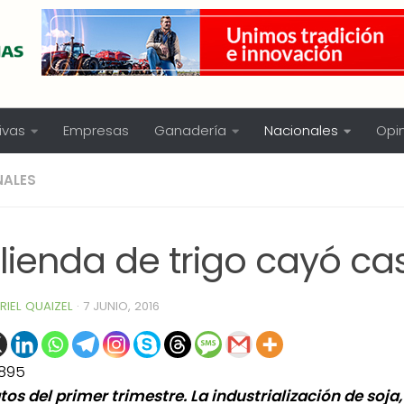
ivas
Empresas
Ganadería
Nacionales
Opi
NALES
ienda de trigo cayó cas
RIEL QUAIZEL
·
7 JUNIO, 2016
895
tos del primer trimestre. La industrialización de soja