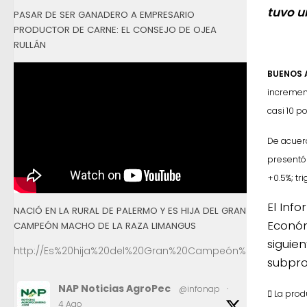
tuvo u
PASAR DE SER GANADERO A EMPRESARIO
PRODUCTOR DE CARNE: EL CONSEJO DE OJEA
RULLÁN
BUENOS A
increment
casi 10 p
De acuerd
present
+0.5%; tri
El Inf
NACIÓ EN LA RURAL DE PALERMO Y ES HIJA DEL GRAN
Económ
CAMPEÓN MACHO DE LA RAZA LIMANGUS
siguie
http://Es%20hija%20del%20Gran%20Campeón%20Macho%2
subprod
NAP Noticias AgroPec
@infonap
·
 La prod
4 Ago