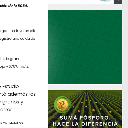
ción de la BCBA.
rgentina tuvo un alto
registró una caída de
ión de granos
soja
+67.5%; maíz,
 Estudio
ntó además los
e granos y
 otros
es variaciones