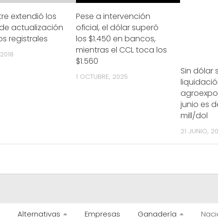
tre extendió los
Pese a intervención
de actualización
oficial, el dólar superó
s registrales
los $1.450 en bancos,
mientras el CCL toca los
 2018
$1.560
Sin dólar s
1 OCTUBRE, 2025
liquidaci
agroexpo
junio es d
mill/dol
21 JUNIO, 2
Alternativas
Empresas
Ganadería
Naci