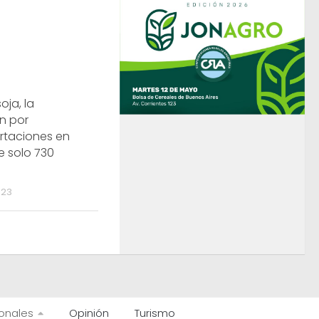
oja, la
ón por
rtaciones en
e solo 730
023
onales
Opinión
Turismo