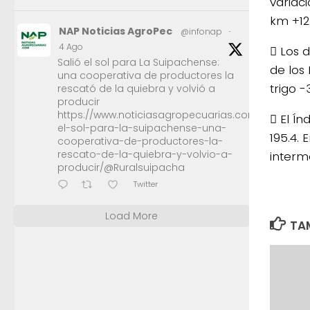
variac
km +12
NAP Noticias AgroPec
@infonap
·
4 Ago
 Los d
Salió el sol para La Suipachense:
de los
una cooperativa de productores la
trigo -
rescató de la quiebra y volvió a
producir
https://www.noticiasagropecuarias.com/2026/08/0
 El Ín
el-sol-para-la-suipachense-una-
195.4. 
cooperativa-de-productores-la-
rescato-de-la-quiebra-y-volvio-a-
interm
producir/@Ruralsuipacha
Twitter
Load More
TAM