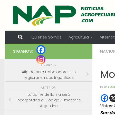
Skip to content
Quienes Somos
Agricultura
Alternat
SÍGANOS:
NACIO
SIGUIENTE
Mol
Afip detectó trabajadores sin
registrar en dos frigoríficos
POR
GAB
ANTERIOR
La carne de llama será
incorporada al Código Alimentario
Vistas:
Argentino
Son da