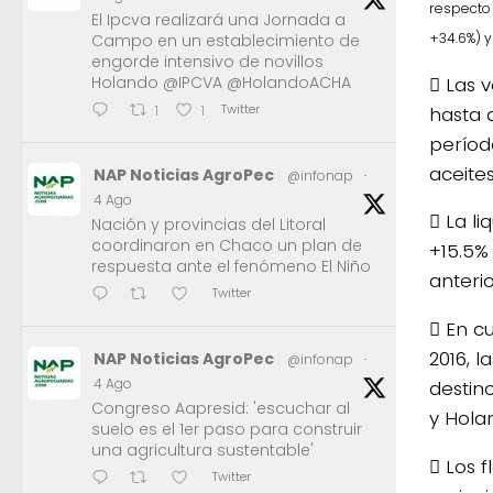
respecto 
El Ipcva realizará una Jornada a
+34.6%) y
Campo en un establecimiento de
engorde intensivo de novillos
 Las 
Holando @IPCVA @HolandoACHA
Twitter
hasta 
1
1
períod
aceites
NAP Noticias AgroPec
@infonap
·
4 Ago
 La l
Nación y provincias del Litoral
coordinaron en Chaco un plan de
+15.5%
respuesta ante el fenómeno El Niño
anterio
Twitter
 En c
2016, 
NAP Noticias AgroPec
@infonap
·
4 Ago
destino
Congreso Aapresid: 'escuchar al
y Hola
suelo es el 1er paso para construir
una agricultura sustentable'
 Los 
Twitter