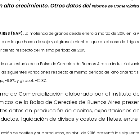
n alto crecimiento. Otros datos del
Informe de Comercializa
IRES (NAP).
La molienda de granos desde enero a marzo de 2016 en la A
o en lo que hace a la soja y al girasol, mientras que en el caso del trigo 
or ciento respecto del mismo período de 2015.
o a un estudio de la Bolsa de Cereales de Buenos Aires la industrializac
ó
las siguientes variaciones respecto al mismo período del año anterior: 
go, -9.8%; y girasol, +12.8%.
orme de Comercialización elaborado por el Instituto de
icos de la Bolsa de Cereales de Buenos Aires prese
ntes datos en producción de aceites, exportaciones d
0de%20la%20Raza%20Limangus,
uctos, liquidación de divisas y costos de fletes, entre
ucción de aceites y subproductos, en abril de 2016 presentó las
siguient