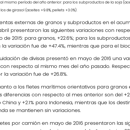
al mismo período del año anterior: para los
subproductos de la soja (acei
 los de girasol (aceites
+9.8%, pellets +3.0%).
ventas externas de granos y subproductos en el acu
abril presentaron las siguientes variaciones con resp
o de 2015: para granos, +22.6%; para los subproductos,
 la variación fue de +47.4%, mientras que para el biodi
iquidación de divisas presentó en mayo de 2016 una va
 con respecto al mismo mes del año pasado. Respec
r la variación fue de +26.8%.
uanto a los fletes marítimos orientativos para grano
las diferencias con respecto al mes anterior son del +2
 China y +2.1% para Indonesia, mientras que los destin
nda se mantienen sin variaciones.
fletes por camión en mayo de 2016 presentaron las si