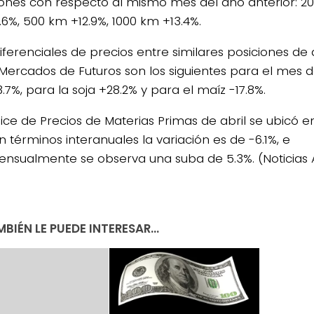
iones con respecto al mismo mes del año anterior: 20
.6%, 500 km +12.9%, 1000 km +13.4%.
iferenciales de precios entre similares posiciones de d
 Mercados de Futuros son los siguientes para el mes 
3.7%, para la soja +28.2% y para el maíz -17.8%.
4/salio-
dice de Precios de Materias Primas de abril se ubicó e
En términos interanuales la variación es de -6.1%, e
ensualmente se observa una suba de 5.3%. (Noticias
BIÉN LE PUEDE INTERESAR...