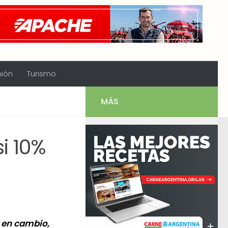
nión
Turismo
MÁS
i 10%
, en cambio,