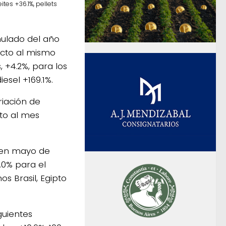
tes +36.1%, pellets
mulado del año
ecto al mismo
 +4.2%, para los
esel +169.1%.
riación de
to al mes
s en mayo de
.0% para el
os Brasil, Egipto
guientes