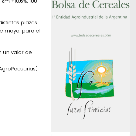
 km +10.6%, 100
istintas plazas
de mayo: para el
n un valor de
 AgroPecuarias)