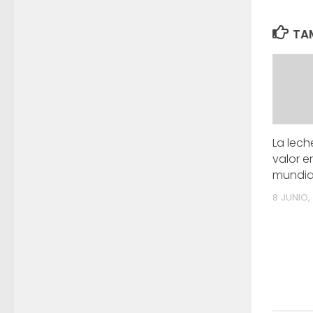
TAM
La lech
valor e
mundia
8 JUNIO,