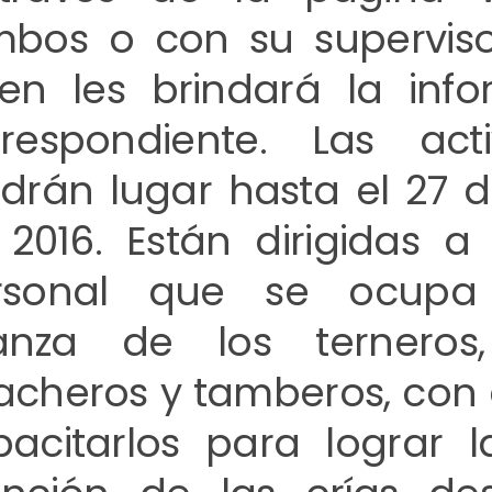
mbos o con su superviso
ien les brindará la inf
rrespondiente. Las acti
ndrán lugar hasta el 27
2016. Están dirigidas a
rsonal que se ocupa
ianza de los ternero
cheros y tamberos, con e
pacitarlos para lograr 