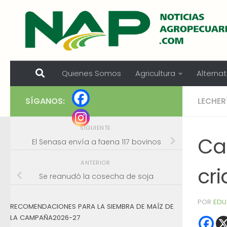
Skip to content
Quienes Somos
Agricultura
Alternat
SÍGANOS:
LECHER
SIGUIENTE
Ca
El Senasa envía a faena 117 bovinos
ANTERIOR
cr
Se reanudó la cosecha de soja
POR
EDU
RECOMENDACIONES PARA LA SIEMBRA DE MAÍZ DE
LA CAMPAÑA2026-27