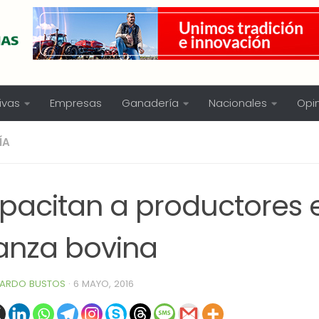
ivas
Empresas
Ganadería
Nacionales
Opi
ÍA
pacitan a productores 
ianza bovina
ARDO BUSTOS
·
6 MAYO, 2016