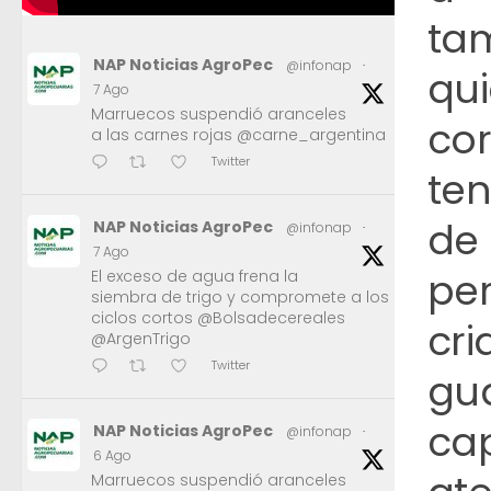
ta
NAP Noticias AgroPec
@infonap
·
qu
7 Ago
Marruecos suspendió aranceles
co
a las carnes rojas @carne_argentina
Twitter
te
de 
NAP Noticias AgroPec
@infonap
·
7 Ago
pe
El exceso de agua frena la
siembra de trigo y compromete a los
ciclos cortos @Bolsadecereales
cr
@ArgenTrigo
Twitter
gua
ca
NAP Noticias AgroPec
@infonap
·
6 Ago
Marruecos suspendió aranceles