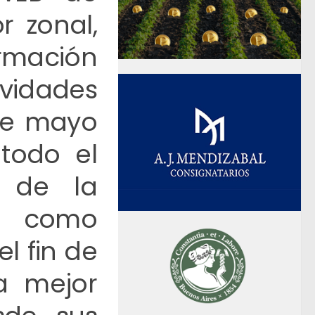
r zonal,
ormación
vidades
 de mayo
 todo el
 de la
s, como
l fin de
la mejor