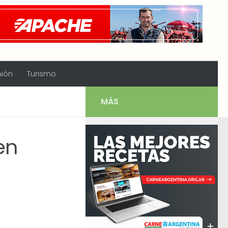
nión
Turismo
MÁS
en