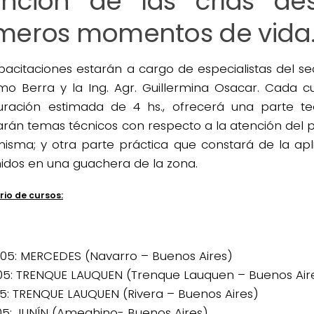
ención de las crías de
imeros momentos de vida
pacitaciones estarán a cargo de especialistas del se
rmo Berra y la Ing. Agr. Guillermina Osacar. Cada c
ración estimada de 4 hs., ofrecerá una parte te
rán temas técnicos con respecto a la atención del pa
misma; y otra parte práctica que constará de la apl
idos en una guachera de la zona.
io de cursos:
05: MERCEDES (Navarro – Buenos Aires)
05: TRENQUE LAUQUEN (Trenque Lauquen – Buenos Air
05: TRENQUE LAUQUEN (Rivera – Buenos Aires)
05: JUNÍN (Ameghino- Buenos Aires)