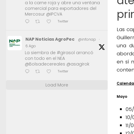
at
a la carne roja y abre una ventana
comercial para exportadores del
pr
Mercosur @IPCVA
Twitter
Las ca
Guille
NAP Noticias AgroPec
@infonap
·
una du
6 Ago
La siembra de #girasol arrancó
aborda
con todo en el NEA
en sí 
@Bolsadecereales @asagirok
conten
Twitter
Calendar
Load More
Mayo
05/
10/
11/
12/