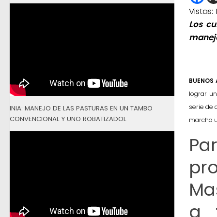
Vistas:
Los cu
manejo
BUENOS 
lograr un
serie de 
INIA: MANEJO DE LAS PASTURAS EN UN TAMBO
CONVENCIONAL Y UNO ROBATIZADOL
marcha un
Pa
pr
Mas
a 