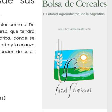
sde sus
.
ctor como el Dr.
urso, que tendrá
órica, donde se
rto y la crianza
icación de estos
es)