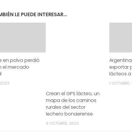
BIÉN LE PUEDE INTERESAR...
e en polvo perdió
Argentina
n el mercado
exportar 
l
lácteos a
 2023
1 OCTUBRE,
Crean el GPS lácteo, un
mapa de los caminos
rurales del sector
lechero bonaerense
9 OCTUBRE, 2023