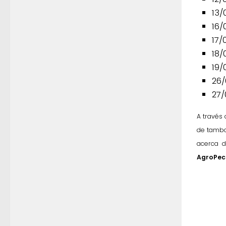
13/
16/
17/
18/
19/
26/
27/
A través
de tambo 
acerca 
AgroPec