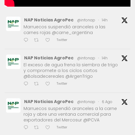
NAP Noticias AgroPec
@infonap
·
14h
Marruecos suspendió aranceles a las
carnes rojas @carne_argentina
Twitter
NAP Noticias AgroPec
@infonap
·
14h
El exceso de agua frena la siembra de trigo
y compromete a los ciclos cortos
@Bolsadecereales @ArgenTrigo
Twitter
NAP Noticias AgroPec
@infonap
·
6 Ago
Marruecos suspendió aranceles a la carne
roja y abre una ventana comercial para
exportadores del Mercosur @IPCVA
Twitter