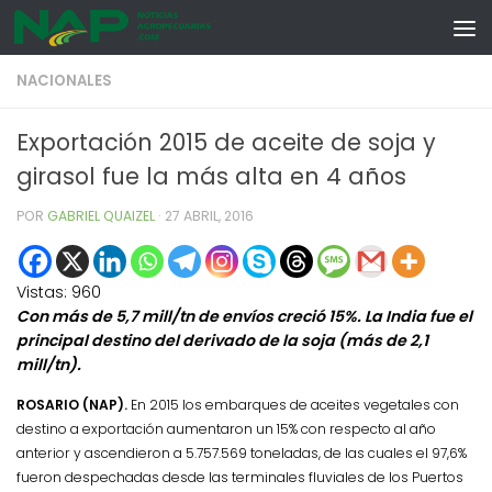
Skip to content
NACIONALES
Exportación 2015 de aceite de soja y
girasol fue la más alta en 4 años
POR
GABRIEL QUAIZEL
·
27 ABRIL, 2016
Vistas:
960
Con más de 5,7 mill/tn de envíos creció 15%. La India fue el
principal destino del derivado de la soja (más de 2,1
mill/tn).
ROSARIO (NAP).
En 2015 los embarques de aceites vegetales con
destino a exportación aumentaron un 15% con respecto al año
anterior y ascendieron a 5.757.569 toneladas, de las cuales el 97,6%
fueron despechadas desde las terminales fluviales de los Puertos