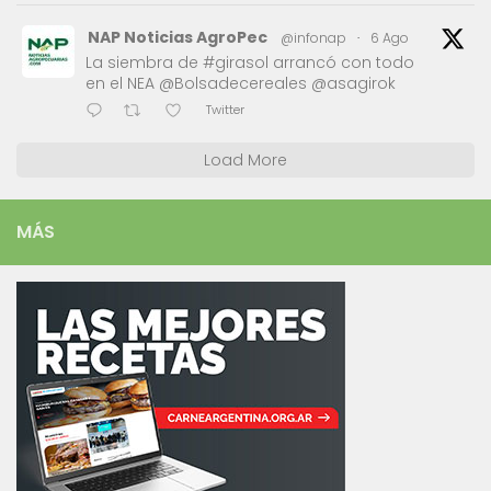
NAP Noticias AgroPec
@infonap
·
6 Ago
La siembra de #girasol arrancó con todo
en el NEA @Bolsadecereales @asagirok
Twitter
Load More
MÁS