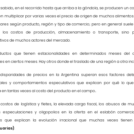
abido, en el recorrido hasta que arriba a la góndola, se producen un co
n multiplicar por varias veces el precio de origen de muchos alimentos.
ares según producto, región y tipo de comercio; pero en general suele
r los costos de producción, almacenamiento o transporte, sino 
tivos de muchos actores del mercado.
ductos que tienen estacionalidades en determinados meses del a
s en ciertos meses. Hay otros donde el traslado de una región a otra in
 disparidades de precios en la Argentina superan esos factores de
rales y comportamientos especulativos que explican por qué lo qu
a en tantas veces al costo del producto en el campo
.
 costos de logística y fletes, la elevada carga fiscal, los abusos de m
s especulaciones y oligopolios en la oferta en el eslabón comerci
 que explican la evolución irracional que muchas veces tienen 
uarias)
.