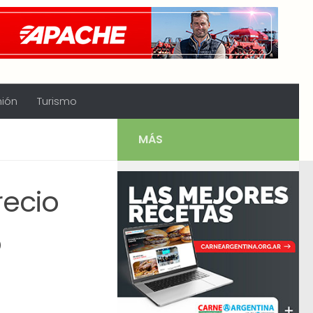
nión
Turismo
MÁS
recio
o