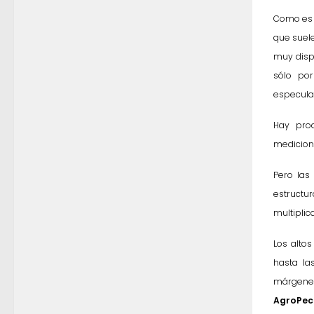
Como es s
que suele
muy disp
sólo po
especula
Hay pro
medicione
Pero las
estructu
multiplic
Los altos
hasta la
márgenes
AgroPec