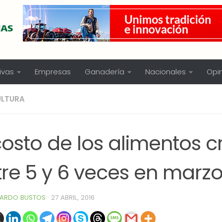
ivas
Empresas
Ganadería
Nacionales
Opi
ULTURA
costo de los alimentos c
tre 5 y 6 veces en marz
ARDO BUSTOS
·
27 ABRIL, 2016