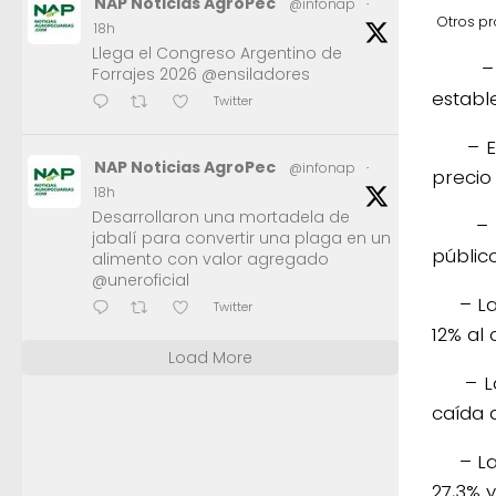
NAP Noticias AgroPec
@infonap
·
Otros pr
18h
Llega el Congreso Argentino de
– La 
Forrajes 2026 @ensiladores
establ
Twitter
– El B
NAP Noticias AgroPec
@infonap
·
precio
18h
Desarrollaron una mortadela de
– La Z
jabalí para convertir una plaga en un
públic
alimento con valor agregado
@uneroficial
– La M
Twitter
12% al
Load More
– La 
caída d
– La B
27,3% y