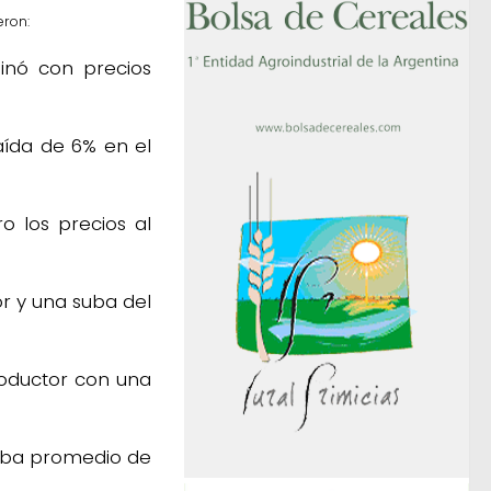
eron:
nó con precios
aída de 6% en el
 los precios al
 y una suba del
oductor con una
uba promedio de