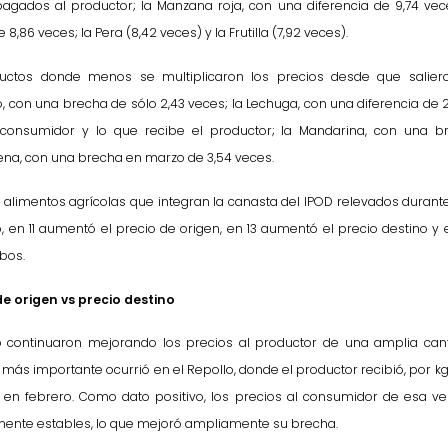
pagados al productor; la Manzana roja, con una diferencia de 9,74 vec
8,86 veces; la Pera (8,42 veces) y la Frutilla (7,92 veces).
uctos donde menos se multiplicaron los precios desde que salie
o, con una brecha de sólo 2,43 veces; la Lechuga, con una diferencia de 
consumidor y lo que recibe el productor; la Mandarina, con una br
ena, con una brecha en marzo de 3,54 veces.
 alimentos agrícolas que integran la canasta del IPOD relevados duran
 en 11 aumentó el precio de origen, en 13 aumentó el precio destino y
bos.
de origen vs precio destino
 continuaron mejorando los precios al productor de una amplia cant
ás importante ocurrió en el Repollo, donde el productor recibió, por kg
en febrero. Como dato positivo, los precios al consumidor de esa v
mente estables, lo que mejoró ampliamente su brecha.