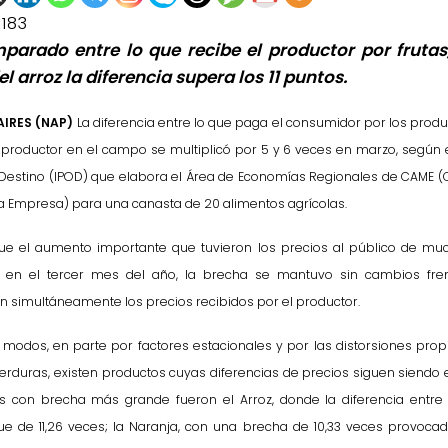
1183
parado entre lo que recibe el productor por frutas,
l arroz la diferencia supera los 11 puntos.
AIRES (NAP)
La diferencia entre lo que paga el consumidor por los produ
 productor en el campo se multiplicó por 5 y 6 veces en marzo, según e
 Destino (IPOD) que elabora el Área de Economías Regionales de CAME 
a Empresa) para una canasta de 20 alimentos agrícolas.
ue el aumento importante que tuvieron los precios al público de mu
s en el tercer mes del año, la brecha se mantuvo sin cambios fre
 simultáneamente los precios recibidos por el productor.
 modos, en parte por factores estacionales y por las distorsiones pro
verduras, existen productos cuyas diferencias de precios siguen siendo 
s con brecha más grande fueron el Arroz, donde la diferencia entre 
ue de 11,26 veces; la Naranja, con una brecha de 10,33 veces provocad