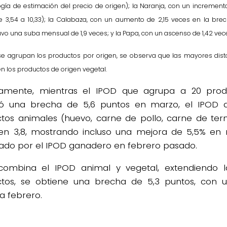
gía de estimación del precio de origen); la Naranja, con un increment
e 3,54 a 10,33); la Calabaza, con un aumento de 2,15 veces en la brec
vo una suba mensual de 1,9 veces; y la Papa, con un ascenso de 1,42 vec
e agrupan los productos por origen, se observa que las mayores dist
n los productos de origen vegetal.
vamente, mientras el IPOD que agrupa a 20 prod
zó una brecha de 5,6 puntos en marzo, el IPOD 
tos animales (huevo, carne de pollo, carne de ter
en 3,8, mostrando incluso una mejora de 5,5% en r
ado por el IPOD ganadero en febrero pasado.
combina el IPOD animal y vegetal, extendiendo 
tos, se obtiene una brecha de 5,3 puntos, con 
 a febrero.