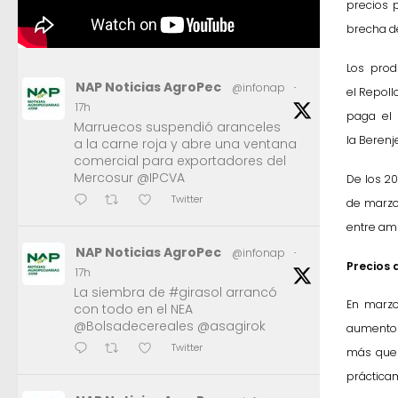
precios 
brecha de 
Los prod
NAP Noticias AgroPec
@infonap
·
el Repoll
17h
paga el 
Marruecos suspendió aranceles
la Berenj
a la carne roja y abre una ventana
comercial para exportadores del
Mercosur @IPCVA
De los 20
Twitter
de marzo,
entre am
NAP Noticias AgroPec
@infonap
·
Precios 
17h
La siembra de #girasol arrancó
En marzo
con todo en el NEA
@Bolsadecereales @asagirok
aumento m
Twitter
más que 
práctica