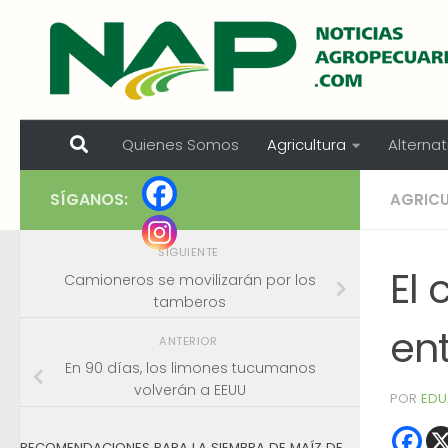
Skip to content
Quienes Somos
Agricultura
Alternat
SÍGANOS:
AGRIC
SIGUIENTE
El 
Camioneros se movilizarán por los
tamberos
en
ANTERIOR
En 90 días, los limones tucumanos
volverán a EEUU
POR
EDU
RECOMENDACIONES PARA LA SIEMBRA DE MAÍZ DE