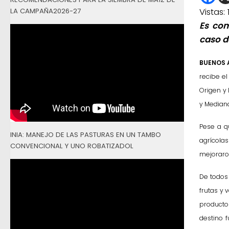
Vistas:
LA CAMPAÑA2026-27
Es com
caso de
BUENOS 
recibe el
Origen y
y Median
Pese a q
INIA: MANEJO DE LAS PASTURAS EN UN TAMBO
agrícola
CONVENCIONAL Y UNO ROBATIZADOL
mejoraron
De todos
frutas y 
producto
destino f