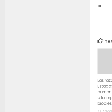
EB
TAM
Las raz
Estado
aument
a la im
biodiés
28 AGOS