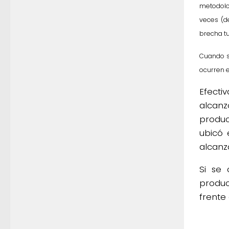
metodolo
veces (d
brecha tu
Cuando s
ocurren e
Efecti
alcan
produc
ubicó 
alcanz
Si se 
produc
frente