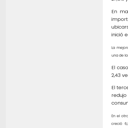
En ma
import
ubicar
inició
La mejor
una de l
El cas
2,43 v
El ter
redujo
consum
En el ot
creció 6