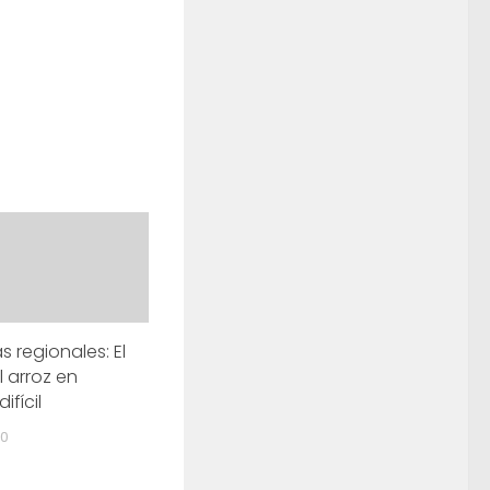
 regionales: El
l arroz en
ifícil
20