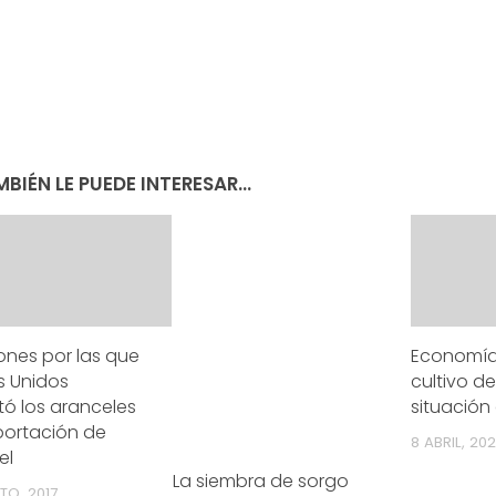
BIÉN LE PUEDE INTERESAR...
ones por las que
Economías
s Unidos
cultivo de
ó los aranceles
situación d
portación de
8 ABRIL, 20
el
La siembra de sorgo
TO, 2017