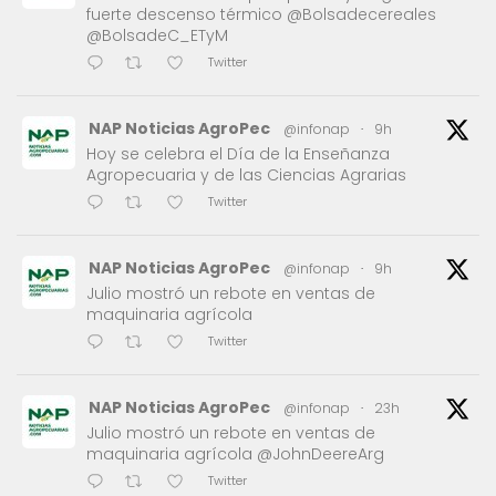
fuerte descenso térmico @Bolsadecereales
@BolsadeC_ETyM
Twitter
NAP Noticias AgroPec
@infonap
·
9h
Hoy se celebra el Día de la Enseñanza
Agropecuaria y de las Ciencias Agrarias
Twitter
NAP Noticias AgroPec
@infonap
·
9h
Julio mostró un rebote en ventas de
maquinaria agrícola
Twitter
NAP Noticias AgroPec
@infonap
·
23h
Julio mostró un rebote en ventas de
maquinaria agrícola @JohnDeereArg
Twitter