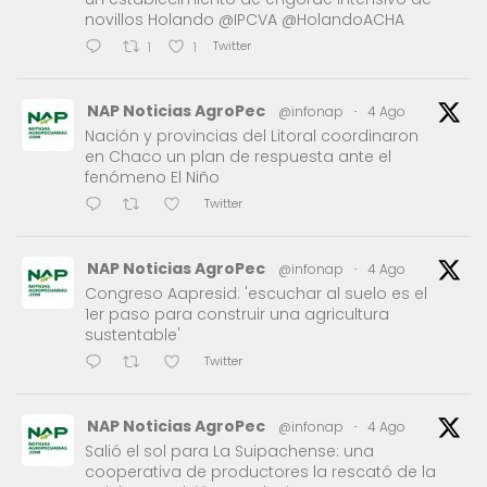
novillos Holando @IPCVA @HolandoACHA
Twitter
1
1
NAP Noticias AgroPec
@infonap
·
4 Ago
Nación y provincias del Litoral coordinaron
en Chaco un plan de respuesta ante el
fenómeno El Niño
Twitter
NAP Noticias AgroPec
@infonap
·
4 Ago
Congreso Aapresid: 'escuchar al suelo es el
1er paso para construir una agricultura
sustentable'
Twitter
NAP Noticias AgroPec
@infonap
·
4 Ago
Salió el sol para La Suipachense: una
cooperativa de productores la rescató de la