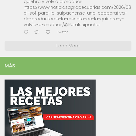
quiebra y volvió a producir
https://www.noticiasagropecuarias.com/2026/08/0
el-sol-para-la-suipachense-una-cooperativa-
de-productores-la-rescato-de-la-quiebra-y-
volvio-a-producir/@Ruralsuipacha
Twitter
Load More
MÁS