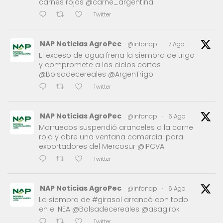
carnes rojas @carne_argentina
Twitter
NAP Noticias AgroPec
@infonap
·
7 Ago
El exceso de agua frena la siembra de trigo
y compromete a los ciclos cortos
@Bolsadecereales @ArgenTrigo
Twitter
NAP Noticias AgroPec
@infonap
·
6 Ago
Marruecos suspendió aranceles a la carne
roja y abre una ventana comercial para
exportadores del Mercosur @IPCVA
Twitter
NAP Noticias AgroPec
@infonap
·
6 Ago
La siembra de #girasol arrancó con todo
en el NEA @Bolsadecereales @asagirok
Twitter