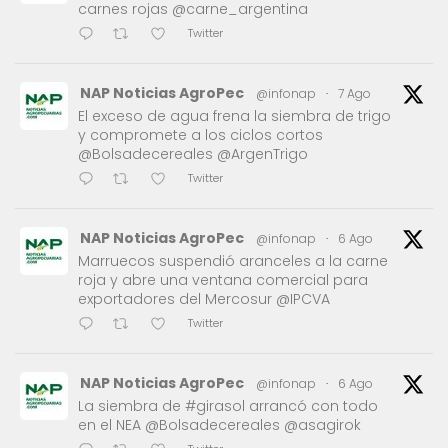
carnes rojas @carne_argentina
Twitter
NAP Noticias AgroPec
@infonap
·
7 Ago
El exceso de agua frena la siembra de trigo
y compromete a los ciclos cortos
@Bolsadecereales @ArgenTrigo
Twitter
NAP Noticias AgroPec
@infonap
·
6 Ago
Marruecos suspendió aranceles a la carne
roja y abre una ventana comercial para
exportadores del Mercosur @IPCVA
Twitter
NAP Noticias AgroPec
@infonap
·
6 Ago
La siembra de #girasol arrancó con todo
en el NEA @Bolsadecereales @asagirok