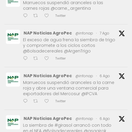
Marruecos suspendió aranceles a las
carnes rojas @carne_argentina
Twitter
NAP Noticias AgroPec
@infonap
·
7 Ago
El exceso de agua frena la siembra de trigo
y compromete a los ciclos cortos
@Bolsadecereales @ArgenTrigo
Twitter
NAP Noticias AgroPec
@infonap
·
6 Ago
Marruecos suspendió aranceles a la carne
roja y abre una ventana comercial para
exportadores del Mercosur @IPCVA
Twitter
NAP Noticias AgroPec
@infonap
·
6 Ago
La siembra de #girasol arrancó con todo
en el NEA @Bolsadecereales @asagirok