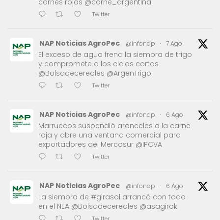
carnes rojas @carne_argentina
Twitter
NAP Noticias AgroPec
@infonap
·
7 Ago
El exceso de agua frena la siembra de trigo
y compromete a los ciclos cortos
@Bolsadecereales @ArgenTrigo
Twitter
NAP Noticias AgroPec
@infonap
·
6 Ago
Marruecos suspendió aranceles a la carne
roja y abre una ventana comercial para
exportadores del Mercosur @IPCVA
Twitter
NAP Noticias AgroPec
@infonap
·
6 Ago
La siembra de #girasol arrancó con todo
en el NEA @Bolsadecereales @asagirok
Twitter