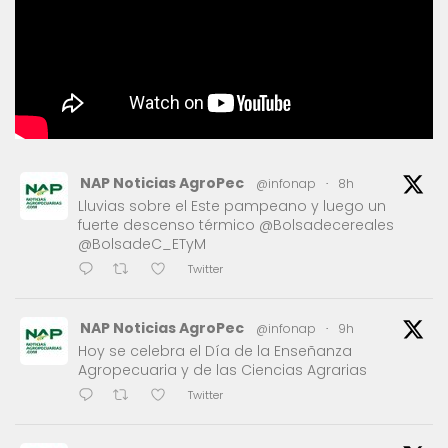
NAP Noticias AgroPec
@infonap
·
8h
Lluvias sobre el Este pampeano y luego un
fuerte descenso térmico @Bolsadecereales
@BolsadeC_ETyM
Twitter
NAP Noticias AgroPec
@infonap
·
9h
Hoy se celebra el Día de la Enseñanza
Agropecuaria y de las Ciencias Agrarias
Twitter