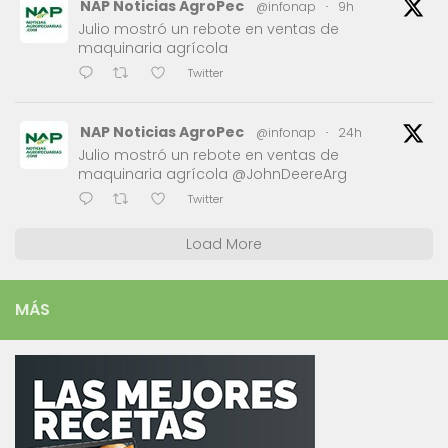
NAP Noticias AgroPec
@infonap
·
9h
Julio mostró un rebote en ventas de
maquinaria agrícola
Twitter
NAP Noticias AgroPec
@infonap
·
24h
Julio mostró un rebote en ventas de
maquinaria agrícola @JohnDeereArg
Twitter
Load More
MÁS