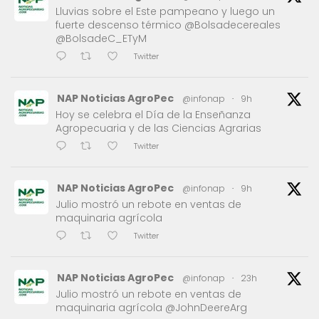
Lluvias sobre el Este pampeano y luego un
fuerte descenso térmico @Bolsadecereales
@BolsadeC_ETyM
Twitter
NAP Noticias AgroPec
@infonap
·
9h
Hoy se celebra el Día de la Enseñanza
Agropecuaria y de las Ciencias Agrarias
Twitter
NAP Noticias AgroPec
@infonap
·
9h
Julio mostró un rebote en ventas de
maquinaria agrícola
Twitter
NAP Noticias AgroPec
@infonap
·
23h
Julio mostró un rebote en ventas de
maquinaria agrícola @JohnDeereArg