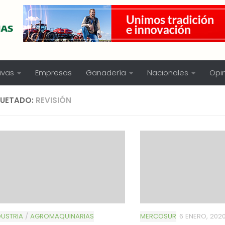
ivas
Empresas
Ganadería
Nacionales
Opi
QUETADO:
REVISIÓN
USTRIA
/
AGROMAQUINARIAS
MERCOSUR
6 ENERO, 202