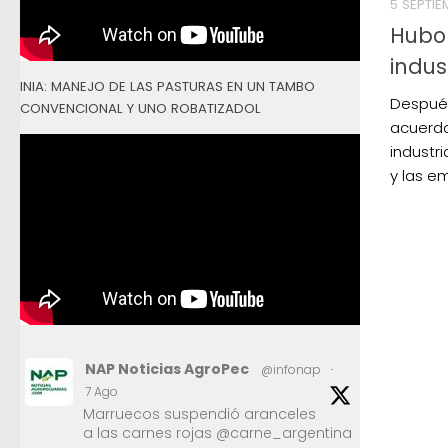
5 SEPTIE
Hubo
indus
INIA: MANEJO DE LAS PASTURAS EN UN TAMBO
Despué
CONVENCIONAL Y UNO ROBATIZADOL
acuerdo
industr
y las e
NAP Noticias AgroPec
@infonap
·
7 Ago
Marruecos suspendió aranceles
a las carnes rojas @carne_argentina