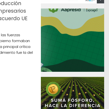
roducción
presarios
 acuerdo UE
las fuerzas
Gobierno formaban
a principal crítica
dimiento fue la del