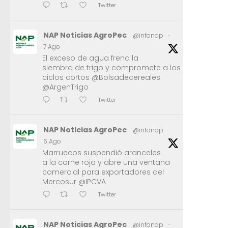
Twitter
NAP Noticias AgroPec
@infonap
·
7 Ago
El exceso de agua frena la
siembra de trigo y compromete a los
ciclos cortos @Bolsadecereales
@ArgenTrigo
Twitter
NAP Noticias AgroPec
@infonap
·
6 Ago
Marruecos suspendió aranceles
a la carne roja y abre una ventana
comercial para exportadores del
Mercosur @IPCVA
Twitter
NAP Noticias AgroPec
@infonap
·