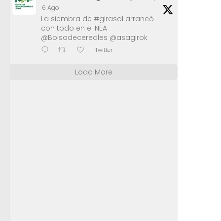
6 Ago
La siembra de #girasol arrancó
con todo en el NEA
@Bolsadecereales @asagirok
Twitter
Load More