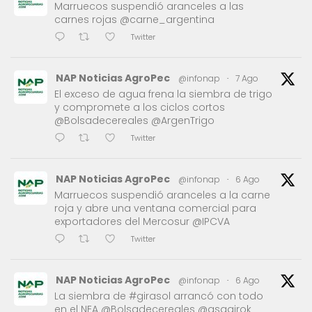
Marruecos suspendió aranceles a las
carnes rojas @carne_argentina
Twitter
NAP Noticias AgroPec
@infonap
·
7 Ago
El exceso de agua frena la siembra de trigo
y compromete a los ciclos cortos
@Bolsadecereales @ArgenTrigo
Twitter
NAP Noticias AgroPec
@infonap
·
6 Ago
Marruecos suspendió aranceles a la carne
roja y abre una ventana comercial para
exportadores del Mercosur @IPCVA
Twitter
NAP Noticias AgroPec
@infonap
·
6 Ago
La siembra de #girasol arrancó con todo
en el NEA @Bolsadecereales @asagirok