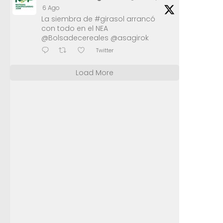
6 Ago
La siembra de #girasol arrancó
con todo en el NEA
@Bolsadecereales @asagirok
Twitter
Load More