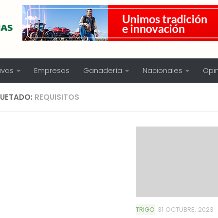
ivas
Empresas
Ganadería
Nacionales
Opi
QUETADO:
REQUISITOS
TRIGO
31 OCTUBRE, 2023