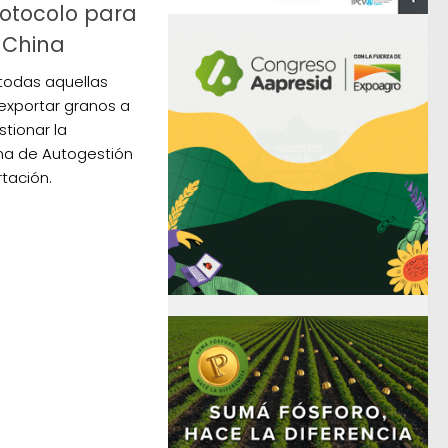
rotocolo para
a China
todas aquellas
exportar granos a
tionar la
ema de Autogestión
rtación.