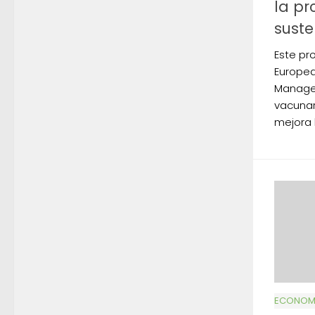
la pr
suste
Este pr
Europea
Manage
vacunar 
mejora 
ECONOMÍ