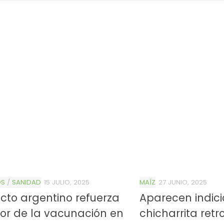
OS
/
SANIDAD
15 JULIO, 2025
MAÍZ
27 JUNIO, 2025
cto argentino refuerza
Aparecen indici
lor de la vacunación en
chicharrita ret