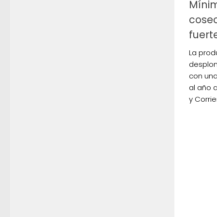
Mínim
cose
fuert
La prod
desplom
con una
al año 
y Corri