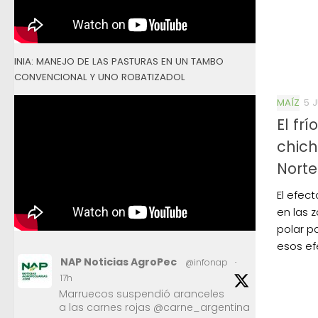
INIA: MANEJO DE LAS PASTURAS EN UN TAMBO
CONVENCIONAL Y UNO ROBATIZADOL
MAÍZ
5 
El fr
chich
Norte
El efect
en las 
polar p
esos ef
NAP Noticias AgroPec
@infonap
·
17h
Marruecos suspendió aranceles
a las carnes rojas @carne_argentina