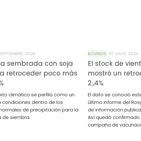
 SEPTIEMBRE, 2025
BOVINOS
30 JULIO, 2025
ea sembrada con soja
El stock de vien
ía retroceder poco más
mostró un retro
4%
2.,4%
exto climático se perfila como un
El dato se conoció est
 condiciones dentro de los
último informe del Ros
normales de precipitación para la
de información publica
 de siembra.
Así quedó confirmado 
campaña de vacunació