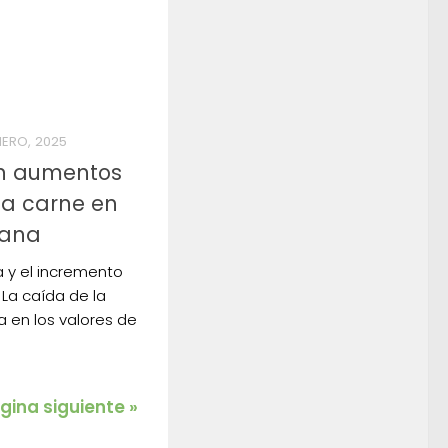
NERO, 2025
an aumentos
 la carne en
mana
ta y el incremento
. La caída de la
a en los valores de
gina siguiente »