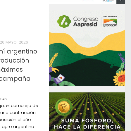
26 MAYO, 2026
ní argentino
roducción
máximos
la campaña
ios
ja, el complejo de
 una contracción
osición al año
l agro argentino