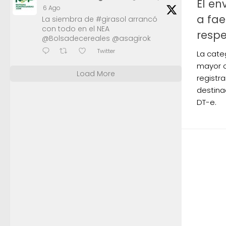
El e
6 Ago
a fae
La siembra de #girasol arrancó
con todo en el NEA
respe
@Bolsadecereales @asagirok
Twitter
La cate
mayor c
Load More
registr
destina
DT-e.