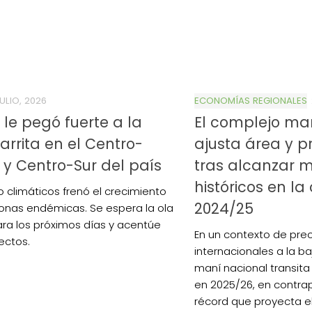
JULIO, 2026
ECONOMÍAS REGIONALES
ío le pegó fuerte a la
El complejo ma
arrita en el Centro-
ajusta área y p
 y Centro-Sur del país
tras alcanzar 
históricos en 
o climáticos frenó el crecimiento
2024/25
zonas endémicas. Se espera la ola
ara los próximos días y acentúe
En un contexto de prec
ectos.
internacionales a la ba
maní nacional transita
en 2025/26, en contrap
récord que proyecta e