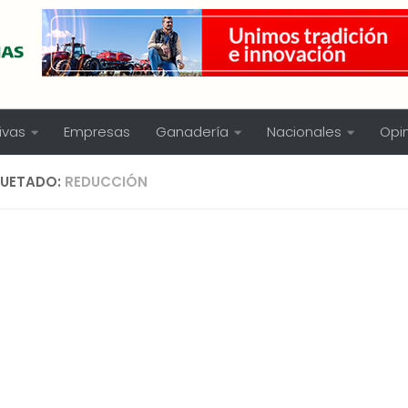
ivas
Empresas
Ganadería
Nacionales
Opi
QUETADO:
REDUCCIÓN