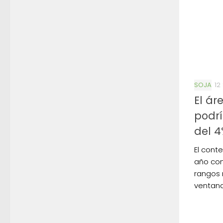
SOJA
12
El ár
podr
del 
El cont
año con
rangos 
ventana