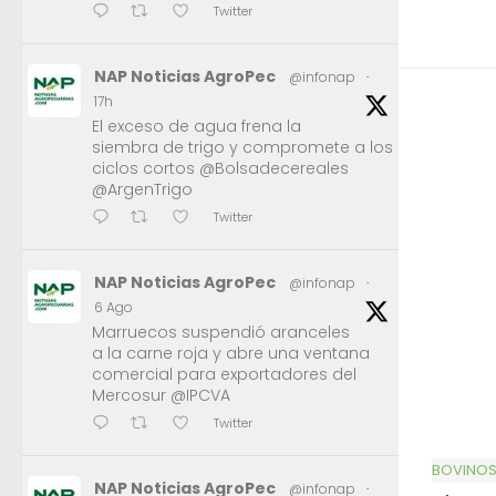
Twitter
NAP Noticias AgroPec
@infonap
·
17h
El exceso de agua frena la
siembra de trigo y compromete a los
ciclos cortos @Bolsadecereales
@ArgenTrigo
Twitter
NAP Noticias AgroPec
@infonap
·
6 Ago
Marruecos suspendió aranceles
a la carne roja y abre una ventana
comercial para exportadores del
Mercosur @IPCVA
Twitter
BOVINO
NAP Noticias AgroPec
@infonap
·