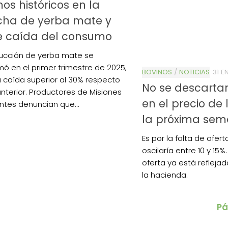
os históricos en la
cha de yerba mate y
e caída del consumo
ucción de yerba mate se
ó en el primer trimestre de 2025,
BOVINOS
/
NOTICIAS
31 E
 caída superior al 30% respecto
No se descart
anterior. Productores de Misiones
en el precio de
entes denuncian que...
la próxima se
Es por la falta de ofer
oscilaría entre 10 y 15%
oferta ya está reflejad
la hacienda.
Pá