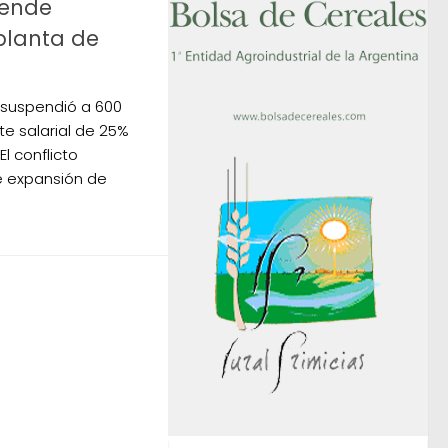
pende
planta de
 suspendió a 600
te salarial de 25%
l conflicto
e expansión de