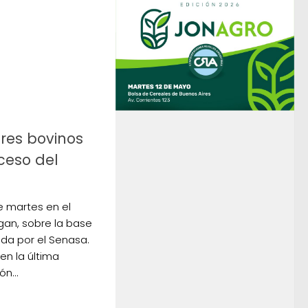
tres bovinos
ceso del
e martes en el
gan, sobre la base
da por el Senasa.
en la última
n...