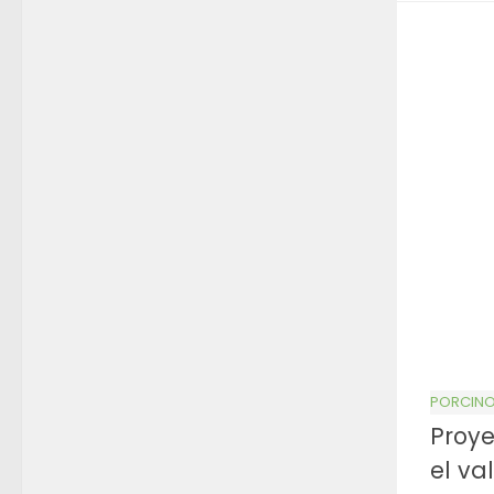
PORCIN
Proye
el va