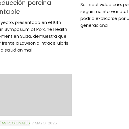
oducción porcina
Su infectividad cae, p
ntable
seguir monitoreando. 
podría explicarse por
oyecto, presentado en el 16th
generacional.
n Symposium of Porcine Health
ment en Suiza, demuestra que
frente a Lawsonia intracellularis
la salud animal.
AS REGIONALES
7 MAYO, 2025