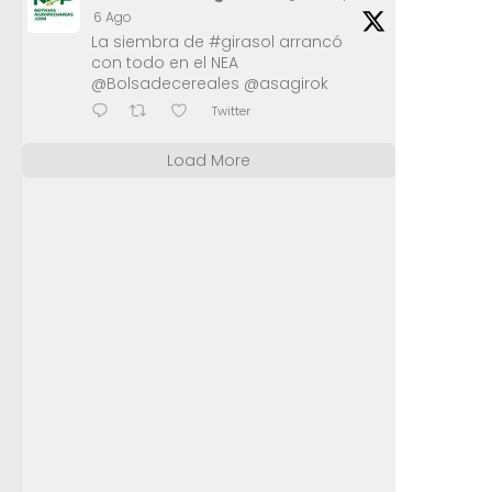
6 Ago
La siembra de #girasol arrancó
con todo en el NEA
@Bolsadecereales @asagirok
Twitter
Load More