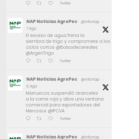
Twitter
NAP Noticias AgroPec
@infonap
·
7 Ago
El exceso de agua frena la
siembra de trigo y compromete a los
ciclos cortos @Bolsadecereales
@ArgenTrigo
Twitter
NAP Noticias AgroPec
@infonap
·
6 Ago
Marruecos suspendió aranceles
a la carne roja y abre una ventana
comercial para exportadores del
Mercosur @IPCVA
Twitter
NAP Noticias AgroPec
@infonap
·