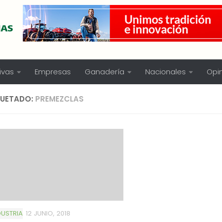
ivas
Empresas
Ganadería
Nacionales
Opi
QUETADO:
PREMEZCLAS
USTRIA
12 JUNIO, 2018