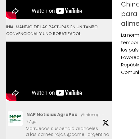
China
para 
alim
INIA: MANEJO DE LAS PASTURAS EN UN TAMBO
CONVENCIONAL Y UNO ROBATIZADOL
La norm
tempora
los paí
Favorec
Repúbli
Comunic
NAP Noticias AgroPec
@infonap
·
7 Ago
Marruecos suspendió aranceles
a las carnes rojas @carne_argentina