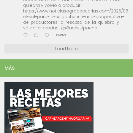
quiebra y volvió a producir
https://www.noticiasagropecuarias.com/2026/08/0
el-sol-para-la-suipachense-una-cooperativa-
de-productores-la-rescato-de-la-quiebra-y-
volvio-a-producir/@Ruralsuipacha
Twitter
Load More
MÁS