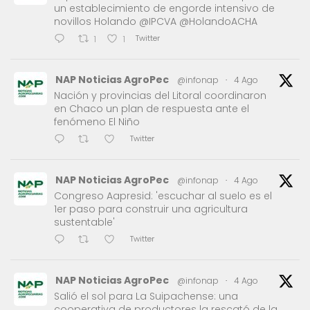
un establecimiento de engorde intensivo de
novillos Holando @IPCVA @HolandoACHA
Twitter
1
1
NAP Noticias AgroPec
@infonap
·
4 Ago
Nación y provincias del Litoral coordinaron
en Chaco un plan de respuesta ante el
fenómeno El Niño
Twitter
NAP Noticias AgroPec
@infonap
·
4 Ago
Congreso Aapresid: 'escuchar al suelo es el
1er paso para construir una agricultura
sustentable'
Twitter
NAP Noticias AgroPec
@infonap
·
4 Ago
Salió el sol para La Suipachense: una
cooperativa de productores la rescató de la