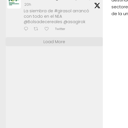
20h
sectores
La siembra de #girasol arrancó
de la u
con todo en el NEA
@Bolsadecereales @asagirok
Twitter
Load More