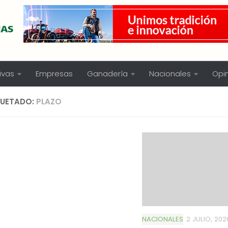
ivas
Empresas
Ganadería
Nacionales
Opi
QUETADO:
PLAZO
NACIONALES
2 JULIO, 202