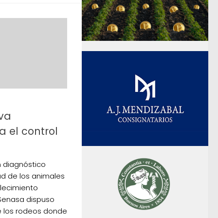
va
a el control
n diagnóstico
dad de los animales
blecimiento
 Senasa dispuso
e los rodeos donde