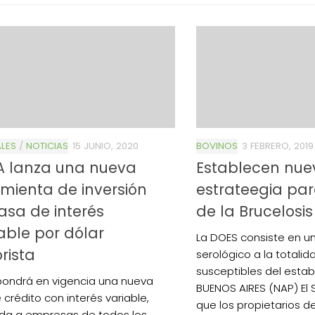
LES
/
NOTICIAS
15 JUNIO, 2020
BOVINOS
3 FEBRERO, 2019
A lanza una nueva
Establecen nue
mienta de inversión
estrateegia par
asa de interés
de la Brucelosis
able por dólar
La DOES consiste en u
rista
serológico a la totali
susceptibles del esta
pondrá en vigencia una nueva
BUENOS AIRES (NAP) El
 crédito con interés variable,
que los propietarios d
da a empresas de todos los