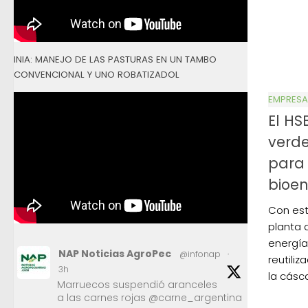
INIA: MANEJO DE LAS PASTURAS EN UN TAMBO
CONVENCIONAL Y UNO ROBATIZADOL
EMPRESA
El HS
verde
para
bioe
Con est
planta 
energía 
NAP Noticias AgroPec
@infonap
·
reutili
3h
la cásc
Marruecos suspendió aranceles
a las carnes rojas @carne_argentina