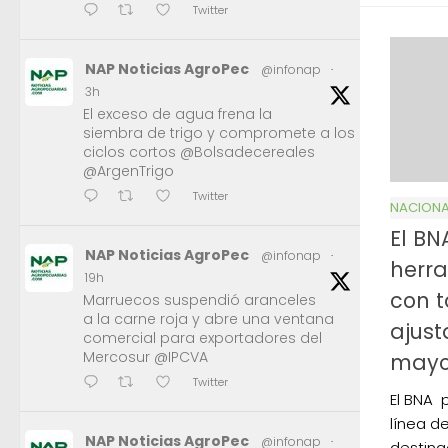
Twitter
NAP Noticias AgroPec
@infonap
·
3h
El exceso de agua frena la
siembra de trigo y compromete a los
ciclos cortos @Bolsadecereales
@ArgenTrigo
Twitter
NACIONA
El BN
NAP Noticias AgroPec
@infonap
·
herra
19h
con t
Marruecos suspendió aranceles
a la carne roja y abre una ventana
ajust
comercial para exportadores del
Mercosur @IPCVA
mayo
Twitter
El BNA 
línea de
NAP Noticias AgroPec
@infonap
·
destina