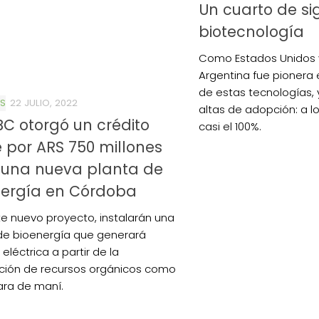
Un cuarto de si
biotecnología
Como Estados Unidos 
Argentina fue pionera 
de estas tecnologías,
S
22 JULIO, 2022
altas de adopción: a l
BC otorgó un crédito
casi el 100%.
 por ARS 750 millones
 una nueva planta de
nergía en Córdoba
e nuevo proyecto, instalarán una
de bioenergía que generará
eléctrica a partir de la
zación de recursos orgánicos como
ara de maní.