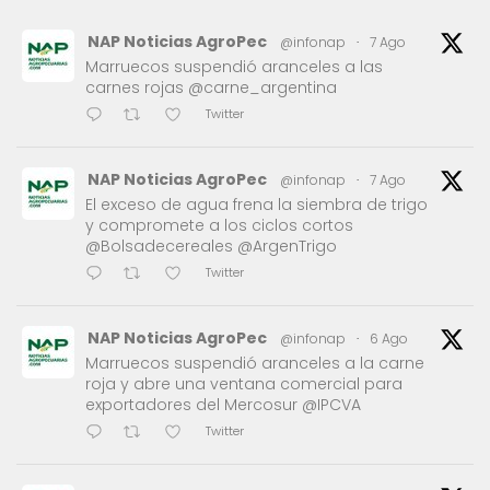
NAP Noticias AgroPec
@infonap
·
7 Ago
Marruecos suspendió aranceles a las
carnes rojas @carne_argentina
Twitter
NAP Noticias AgroPec
@infonap
·
7 Ago
El exceso de agua frena la siembra de trigo
y compromete a los ciclos cortos
@Bolsadecereales @ArgenTrigo
Twitter
NAP Noticias AgroPec
@infonap
·
6 Ago
Marruecos suspendió aranceles a la carne
roja y abre una ventana comercial para
exportadores del Mercosur @IPCVA
Twitter