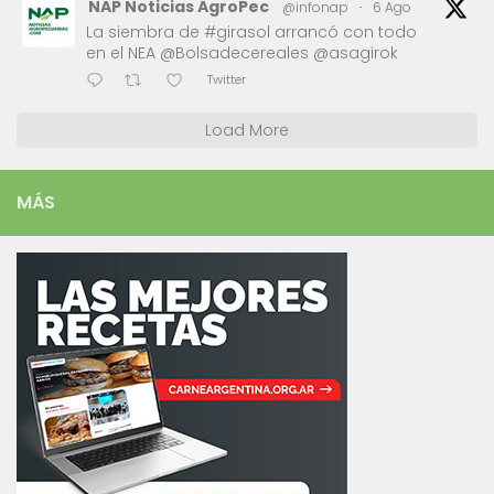
NAP Noticias AgroPec
@infonap
·
6 Ago
La siembra de #girasol arrancó con todo
en el NEA @Bolsadecereales @asagirok
Twitter
Load More
MÁS