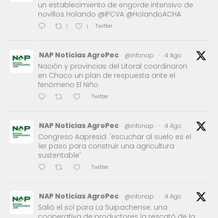
un establecimiento de engorde intensivo de
novillos Holando @IPCVA @HolandoACHA
Twitter
1
1
NAP Noticias AgroPec
@infonap
·
4 Ago
Nación y provincias del Litoral coordinaron
en Chaco un plan de respuesta ante el
fenómeno El Niño
Twitter
NAP Noticias AgroPec
@infonap
·
4 Ago
Congreso Aapresid: 'escuchar al suelo es el
1er paso para construir una agricultura
sustentable'
Twitter
NAP Noticias AgroPec
@infonap
·
4 Ago
Salió el sol para La Suipachense: una
cooperativa de productores la rescató de la