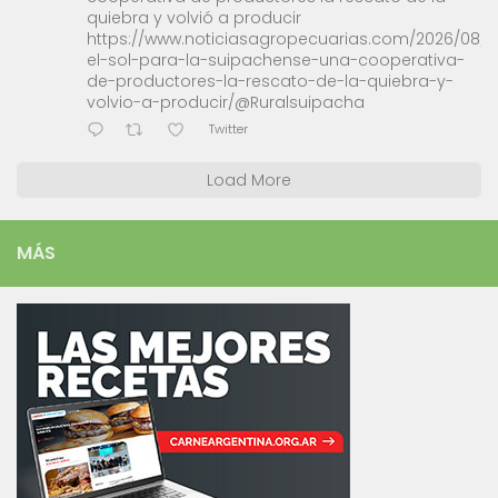
quiebra y volvió a producir
https://www.noticiasagropecuarias.com/2026/08/0
el-sol-para-la-suipachense-una-cooperativa-
de-productores-la-rescato-de-la-quiebra-y-
volvio-a-producir/@Ruralsuipacha
Twitter
Load More
MÁS