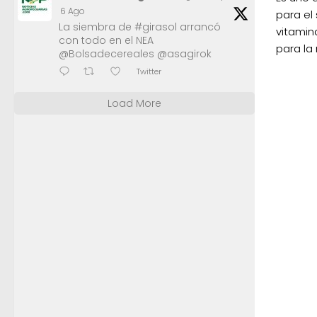
6 Ago
para el
La siembra de #girasol arrancó
vitamin
con todo en el NEA
para la
@Bolsadecereales @asagirok
Twitter
Load More