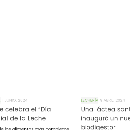
A
1 JUNIO, 2024
LECHERÍA
9 ABRIL, 2024
e celebra el “Día
Una láctea san
al de la Leche
inauguró un nu
biodigestor
de los alimentos más completos