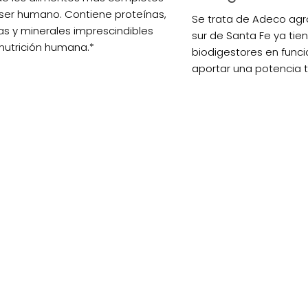
 ser humano. Contiene proteínas,
Se trata de Adeco agro
as y minerales imprescindibles
sur de Santa Fe ya tie
 nutrición humana.*
biodigestores en func
aportar una potencia 