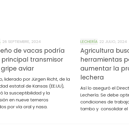
A
26 SEPTIEMBRE, 2024
LECHERÍA
22 JULIO, 2024
deño de vacas podría
Agricultura bu
l principal transmisor
herramientas p
 gripe aviar
aumentar la pr
lechera
o, liderado por Jürgen Richt, de la
idad estatal de Kansas (EE.UU),
Así lo aseguró el Direc
 la susceptibilidad y la
Lechería. Se debe opti
sión en nueve terneros
condiciones de trabajo
os por vía oral y nasa.
tambo y consolidar el 