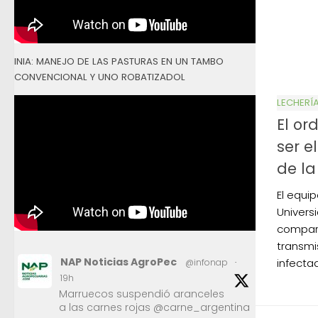
INIA: MANEJO DE LAS PASTURAS EN UN TAMBO
CONVENCIONAL Y UNO ROBATIZADOL
LECHERÍ
El or
ser e
de la
El equip
Univers
comparó
transmi
NAP Noticias AgroPec
infectad
@infonap
·
19h
Marruecos suspendió aranceles
a las carnes rojas @carne_argentina