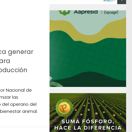
sca generar
ara
oducción
tor Nacional de
mizar las
 del operario del
bienestar animal.