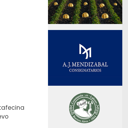
tafecina
evo