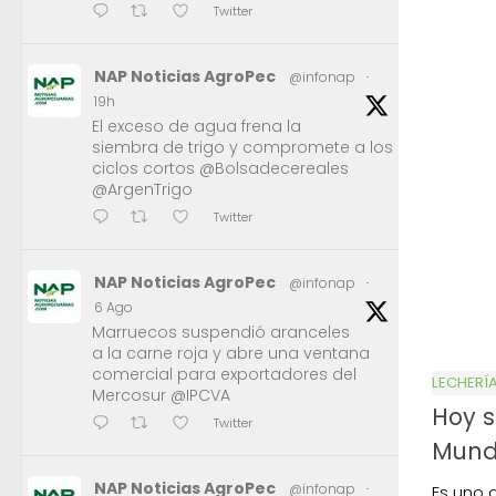
Twitter
NAP Noticias AgroPec
@infonap
·
19h
El exceso de agua frena la
siembra de trigo y compromete a los
ciclos cortos @Bolsadecereales
@ArgenTrigo
Twitter
NAP Noticias AgroPec
@infonap
·
6 Ago
Marruecos suspendió aranceles
a la carne roja y abre una ventana
comercial para exportadores del
LECHERÍ
Mercosur @IPCVA
Hoy s
Twitter
Mundi
NAP Noticias AgroPec
@infonap
·
Es uno 