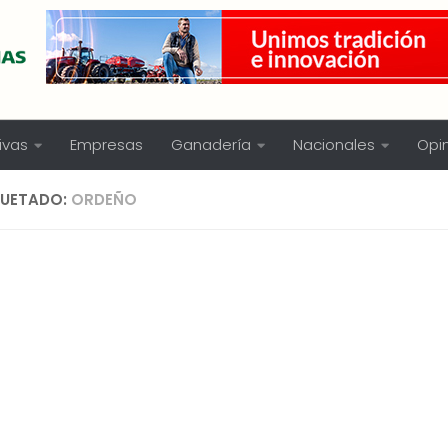
ivas
Empresas
Ganadería
Nacionales
Opi
QUETADO:
ORDEÑO