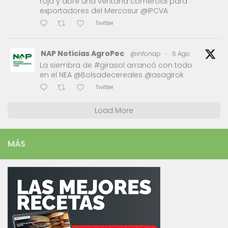
roja y abre una ventana comercial para
exportadores del Mercosur @IPCVA
Twitter
NAP Noticias AgroPec
@infonap
·
6 Ago
La siembra de #girasol arrancó con todo
en el NEA @Bolsadecereales @asagirok
Twitter
Load More
MÁS