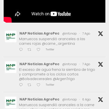
NAP Noticias AgroPec
@infonap
·
7 Ago
Marruecos suspendió aranceles a las
carnes rojas @carne_argentina
Twitter
NAP Noticias AgroPec
@infonap
·
7 Ago
El exceso de agua frena la siembra de trigo
y compromete a los ciclos cortos
@Bolsadecereales @ArgenTrigo
Twitter
NAP Noticias AgroPec
@infonap
·
6 Ago
Marruecos suspendió aranceles a la carne