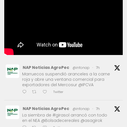
NAP Noticias AgroPec
@infonap
·
7h
Marruecos suspendió aranceles a la carne
roja y abre una ventana comercial para
exportadores del Mercosur @IPCVA
Twitter
NAP Noticias AgroPec
@infonap
·
7h
La siembra de #girasol arrancó con todo
en el NEA @Bolsadecereales @asagirok