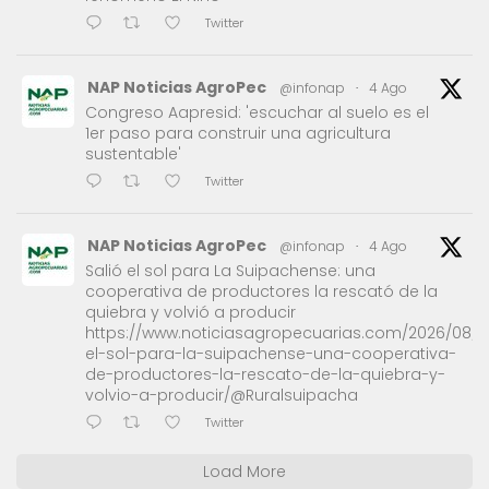
Twitter
NAP Noticias AgroPec
@infonap
·
4 Ago
Congreso Aapresid: 'escuchar al suelo es el
1er paso para construir una agricultura
sustentable'
Twitter
NAP Noticias AgroPec
@infonap
·
4 Ago
Salió el sol para La Suipachense: una
cooperativa de productores la rescató de la
quiebra y volvió a producir
https://www.noticiasagropecuarias.com/2026/08/0
el-sol-para-la-suipachense-una-cooperativa-
de-productores-la-rescato-de-la-quiebra-y-
volvio-a-producir/@Ruralsuipacha
Twitter
Load More