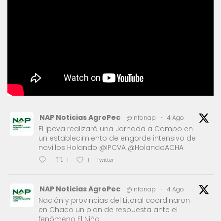
NAP Noticias AgroPec
@infonap
·
4 Ago
El Ipcva realizará una Jornada a Campo en
un establecimiento de engorde intensivo de
novillos Holando @IPCVA @HolandoACHA
Twitter
1
1
NAP Noticias AgroPec
@infonap
·
4 Ago
Nación y provincias del Litoral coordinaron
en Chaco un plan de respuesta ante el
fenómeno El Niño