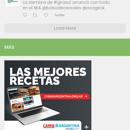
La siembra de #girasol arrancó con todo
en el NEA @Bolsadecereales @asagirok
Twitter
Load More
MÁS