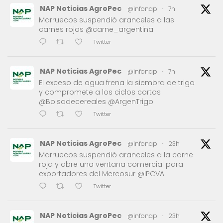
NAP Noticias AgroPec
@infonap
·
7h
Marruecos suspendió aranceles a las
carnes rojas @carne_argentina
Twitter
NAP Noticias AgroPec
@infonap
·
7h
El exceso de agua frena la siembra de trigo
y compromete a los ciclos cortos
@Bolsadecereales @ArgenTrigo
Twitter
NAP Noticias AgroPec
@infonap
·
23h
Marruecos suspendió aranceles a la carne
roja y abre una ventana comercial para
exportadores del Mercosur @IPCVA
Twitter
NAP Noticias AgroPec
@infonap
·
23h