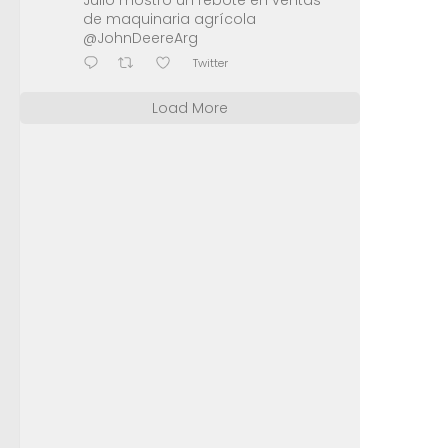
Julio mostró un rebote en ventas
de maquinaria agrícola
@JohnDeereArg
Twitter
Load More