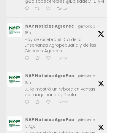
@Bolsadecereales @BolsadeC_ETyM
Twitter
NAP Noticias AgroPec
@infonap
·
15h
Hoy se celebra el Día de la
Enseñanza Agropecuaria y de las
Ciencias Agrarias
Twitter
NAP Noticias AgroPec
@infonap
·
15h
Julio mostró un rebote en ventas
de maquinaria agrícola
Twitter
NAP Noticias AgroPec
@infonap
·
5 Ago