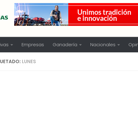
ivas
Empresas
Ganadería
Nacionales
Opi
QUETADO:
LUNES