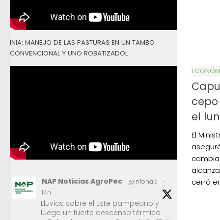
INIA: MANEJO DE LAS PASTURAS EN UN TAMBO
CONVENCIONAL Y UNO ROBATIZADOL
ECONOMÍ
Caput
cepo 
el lu
El Mini
aseguró
cambiar
alcanzar
NAP Noticias AgroPec
cerró en
@infonap
·
14h
Lluvias sobre el Este pampeano y
luego un fuerte descenso térmico