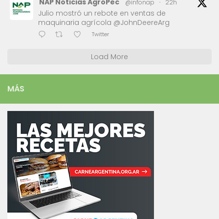
NAP Noticias AgroPec
@infonap
·
22h
Julio mostró un rebote en ventas de
maquinaria agrícola @JohnDeereArg
Twitter
Load More
MÁS