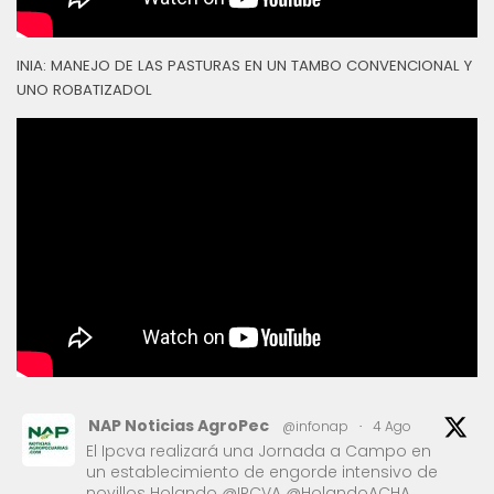
INIA: MANEJO DE LAS PASTURAS EN UN TAMBO CONVENCIONAL Y
UNO ROBATIZADOL
NAP Noticias AgroPec
@infonap
·
4 Ago
El Ipcva realizará una Jornada a Campo en
un establecimiento de engorde intensivo de
novillos Holando @IPCVA @HolandoACHA