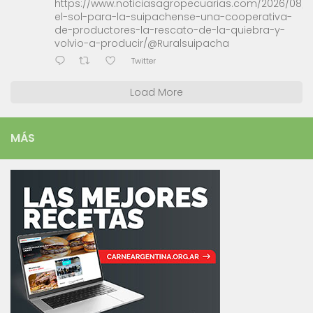
https://www.noticiasagropecuarias.com/2026/08/0
el-sol-para-la-suipachense-una-cooperativa-
de-productores-la-rescato-de-la-quiebra-y-
volvio-a-producir/@Ruralsuipacha
Twitter
Load More
MÁS