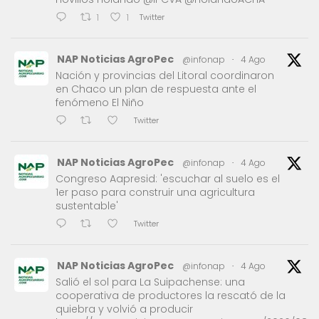
Twitter
1
1
NAP Noticias AgroPec
@infonap
·
4 Ago
Nación y provincias del Litoral coordinaron
en Chaco un plan de respuesta ante el
fenómeno El Niño
Twitter
NAP Noticias AgroPec
@infonap
·
4 Ago
Congreso Aapresid: 'escuchar al suelo es el
1er paso para construir una agricultura
sustentable'
Twitter
NAP Noticias AgroPec
@infonap
·
4 Ago
Salió el sol para La Suipachense: una
cooperativa de productores la rescató de la
quiebra y volvió a producir