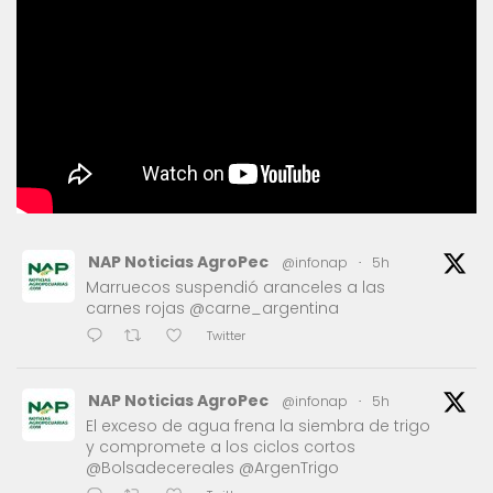
NAP Noticias AgroPec
@infonap
·
5h
Marruecos suspendió aranceles a las
carnes rojas @carne_argentina
Twitter
NAP Noticias AgroPec
@infonap
·
5h
El exceso de agua frena la siembra de trigo
y compromete a los ciclos cortos
@Bolsadecereales @ArgenTrigo