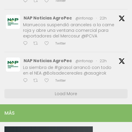
Twitter
NAP Noticias AgroPec
@infonap
·
22h
Marruecos suspendió aranceles a la carne
roja y abre una ventana comercial para
exportadores del Mercosur @IPCVA
Twitter
NAP Noticias AgroPec
@infonap
·
22h
La siembra de #girasol arrancó con todo
en el NEA @Bolsadecereales @asagirok
Twitter
Load More
MÁS