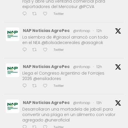
roja y abre una ventana comercial para
exportadores del Mercosur @IPCVA
Twitter
NAP Noticias AgroPec
@infonap
·
12h
La siembra de #girasol arrancó con todo
en el NEA @Bolsadecereales @asagirok
Twitter
NAP Noticias AgroPec
@infonap
·
12h
Llega el Congreso Argentino de Forrajes
2026 @ensiladores
Twitter
NAP Noticias AgroPec
@infonap
·
13h
Desarrollaron una mortadela de jabalí para
convertir una plaga en un alimento con valor
agregado @uneroficial
Twitter