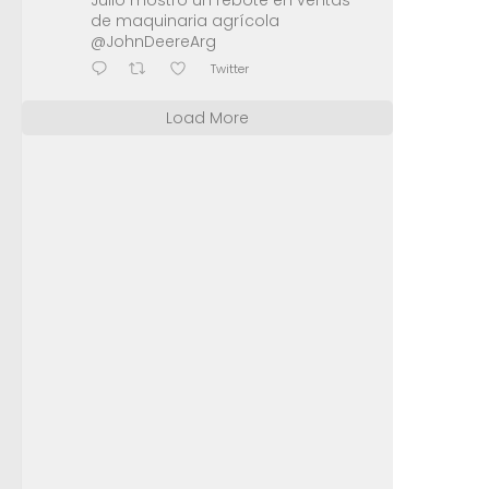
Julio mostró un rebote en ventas
de maquinaria agrícola
@JohnDeereArg
Twitter
Load More