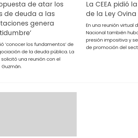
opuesta de atar los
La CEEA pidió la
s de deuda a las
de la Ley Ovina
rtaciones genera
En una reunión virtual 
rtidumbre’
Nacional también hubo
presión impositiva y se
ió ‘conocer los fundamentos’ de
de promoción del sect
gociación de la deuda pública. La
 solicitó una reunión con el
o Guzmán.