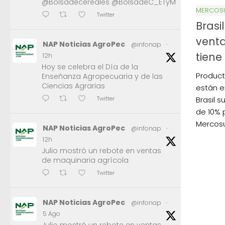
@Bolsadecereales @BolsadeC_ETyM
MERCOS
Twitter
Brasi
venta
NAP Noticias AgroPec
@infonap
·
tiene
12h
Hoy se celebra el Día de la
Product
Enseñanza Agropecuaria y de las
Ciencias Agrarias
están e
Twitter
Brasil 
de 10% 
Mercosu
NAP Noticias AgroPec
@infonap
·
12h
Julio mostró un rebote en ventas
de maquinaria agrícola
Twitter
NAP Noticias AgroPec
@infonap
·
5 Ago