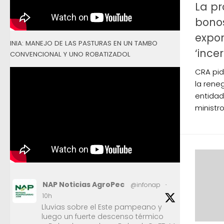
La pr
bono
expo
INIA: MANEJO DE LAS PASTURAS EN UN TAMBO
‘ince
CONVENCIONAL Y UNO ROBATIZADOL
CRA pid
la rene
entidad
ministr
NAP Noticias AgroPec
@infonap
·
10h
Lluvias sobre el Este pampeano y
luego un fuerte descenso térmico