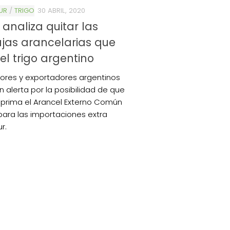
UR
/
TRIGO
30 ABRIL, 2020
l analiza quitar las
jas arancelarias que
 el trigo argentino
ores y exportadores argentinos
n alerta por la posibilidad de que
suprima el Arancel Externo Común
para las importaciones extra
r.