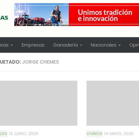
ivas
Empresas
Ganadería
Nacionales
Opi
QUETADO:
JORGE CHEMES
LES
13 JUNIO, 2020
OVINOS
14 MAYO, 2020