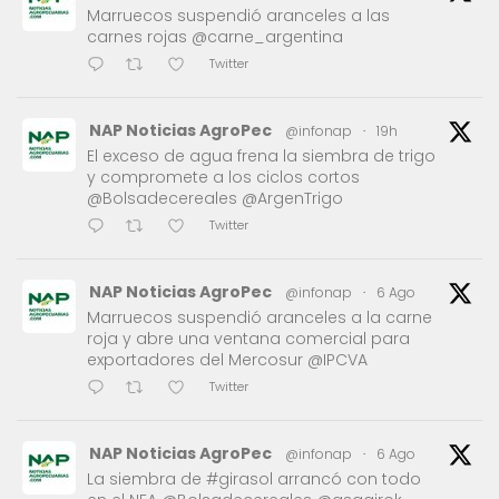
Marruecos suspendió aranceles a las
carnes rojas @carne_argentina
Twitter
NAP Noticias AgroPec
@infonap
·
19h
El exceso de agua frena la siembra de trigo
y compromete a los ciclos cortos
@Bolsadecereales @ArgenTrigo
Twitter
NAP Noticias AgroPec
@infonap
·
6 Ago
Marruecos suspendió aranceles a la carne
roja y abre una ventana comercial para
exportadores del Mercosur @IPCVA
Twitter
NAP Noticias AgroPec
@infonap
·
6 Ago
La siembra de #girasol arrancó con todo