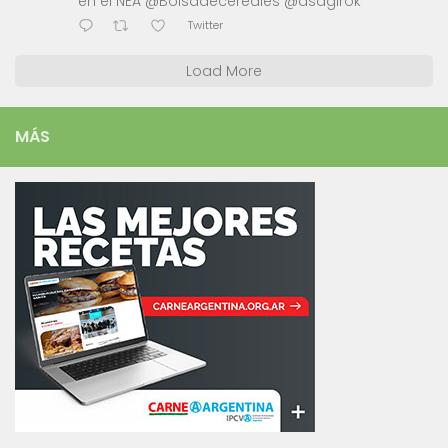
en el NEA @Bolsadecereales @asagirok
Twitter
Load More
MÁS