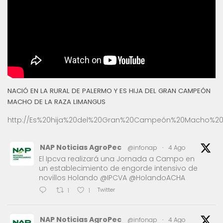
NACIÓ EN LA RURAL DE PALERMO Y ES HIJA DEL GRAN CAMPEÓN
MACHO DE LA RAZA LIMANGUS
http://Es%20hija%20del%20Gran%20Campeón%20Macho%20
NAP Noticias AgroPec
@infonap
·
4 Ago
El Ipcva realizará una Jornada a Campo en
un establecimiento de engorde intensivo de
novillos Holando @IPCVA @HolandoACHA
Twitter
1
1
NAP Noticias AgroPec
@infonap
·
4 Ago