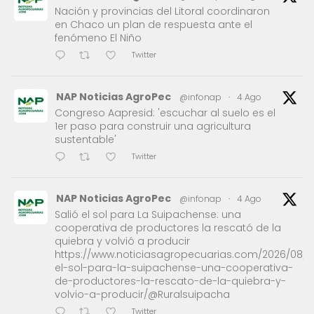
Nación y provincias del Litoral coordinaron
en Chaco un plan de respuesta ante el
fenómeno El Niño
Twitter
NAP Noticias AgroPec
@infonap
·
4 Ago
Congreso Aapresid: 'escuchar al suelo es el
1er paso para construir una agricultura
sustentable'
Twitter
NAP Noticias AgroPec
@infonap
·
4 Ago
Salió el sol para La Suipachense: una
cooperativa de productores la rescató de la
quiebra y volvió a producir
https://www.noticiasagropecuarias.com/2026/08/0
el-sol-para-la-suipachense-una-cooperativa-
de-productores-la-rescato-de-la-quiebra-y-
volvio-a-producir/@Ruralsuipacha
Twitter