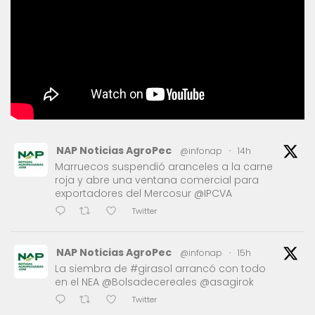
NAP Noticias AgroPec
@infonap
·
14h
Marruecos suspendió aranceles a la carne
roja y abre una ventana comercial para
exportadores del Mercosur @IPCVA
Twitter
NAP Noticias AgroPec
@infonap
·
15h
La siembra de #girasol arrancó con todo
en el NEA @Bolsadecereales @asagirok
Twitter