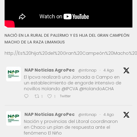
NACIÓ EN LA RURAL DE PALERMO Y ES HIJA DEL GRAN CAMPEÓN
MACHO DE LA RAZA LIMANGUS
http://Es%20hija%20del%20Gran%20Campeón%20Macho%20
NAP Noticias AgroPec
@infonap
·
4 Ago
El Ipcva realizará una Jornada a Campo en
un establecimiento de engorde intensivo de
novillos Holando @IPCVA @HolandoACHA
Twitter
1
1
NAP Noticias AgroPec
@infonap
·
4 Ago
Nación y provincias del Litoral coordinaron
en Chaco un plan de respuesta ante el
fenómeno El Niño