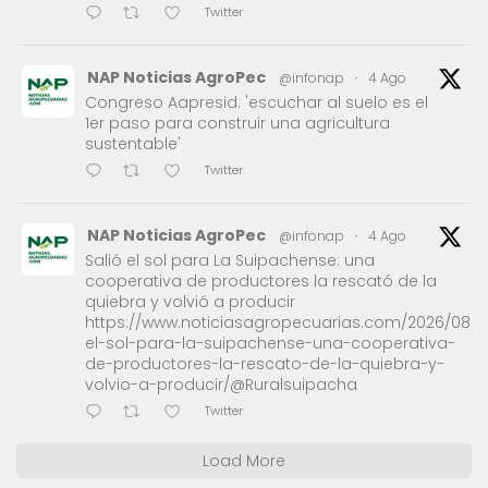
Twitter
NAP Noticias AgroPec
@infonap
·
4 Ago
Congreso Aapresid: 'escuchar al suelo es el
1er paso para construir una agricultura
sustentable'
Twitter
NAP Noticias AgroPec
@infonap
·
4 Ago
Salió el sol para La Suipachense: una
cooperativa de productores la rescató de la
quiebra y volvió a producir
https://www.noticiasagropecuarias.com/2026/08/0
el-sol-para-la-suipachense-una-cooperativa-
de-productores-la-rescato-de-la-quiebra-y-
volvio-a-producir/@Ruralsuipacha
Twitter
Load More