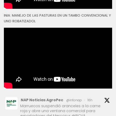
INIA: MANEJO DE LAS PASTURAS EN UN TAMBO CONVENCIONAL Y
UNO ROBATIZADOL
NAP Noticias AgroPec
@infonap
·
16h
Marruecos suspendió aranceles a la carne
roja y abre una ventana comercial para
exportadores del Mercosur @IPCVA