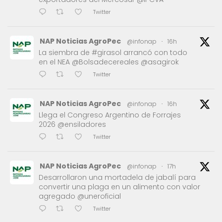
Twitter
NAP Noticias AgroPec
@infonap
·
16h
La siembra de #girasol arrancó con todo
en el NEA @Bolsadecereales @asagirok
Twitter
NAP Noticias AgroPec
@infonap
·
16h
Llega el Congreso Argentino de Forrajes
2026 @ensiladores
Twitter
NAP Noticias AgroPec
@infonap
·
17h
Desarrollaron una mortadela de jabalí para
convertir una plaga en un alimento con valor
agregado @uneroficial
Twitter