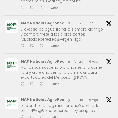
carnes rojas @carne_argentina
Twitter
NAP Noticias AgroPec
@infonap
·
7 Ago
El exceso de agua frena la siembra de trigo
y compromete a los ciclos cortos
@Bolsadecereales @ArgenTrigo
Twitter
NAP Noticias AgroPec
@infonap
·
6 Ago
Marruecos suspendió aranceles a la carne
roja y abre una ventana comercial para
exportadores del Mercosur @IPCVA
Twitter
NAP Noticias AgroPec
@infonap
·
6 Ago
La siembra de #girasol arrancó con todo
en el NEA @Bolsadecereales @asagirok
Twitter