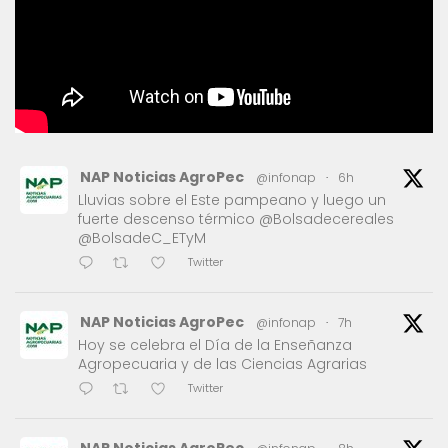
NAP Noticias AgroPec
@infonap
·
6h
Lluvias sobre el Este pampeano y luego un
fuerte descenso térmico @Bolsadecereales
@BolsadeC_ETyM
Twitter
NAP Noticias AgroPec
@infonap
·
7h
Hoy se celebra el Día de la Enseñanza
Agropecuaria y de las Ciencias Agrarias
Twitter