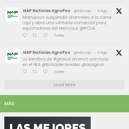
NAP Noticias AgroPec
@infonap
·
6 Ago
Marruecos suspendió aranceles a la carne
roja y abre una ventana comercial para
exportadores del Mercosur @IPCVA
Twitter
NAP Noticias AgroPec
@infonap
·
6 Ago
La siembra de #girasol arrancó con todo
en el NEA @Bolsadecereales @asagirok
Twitter
Load More
MÁS