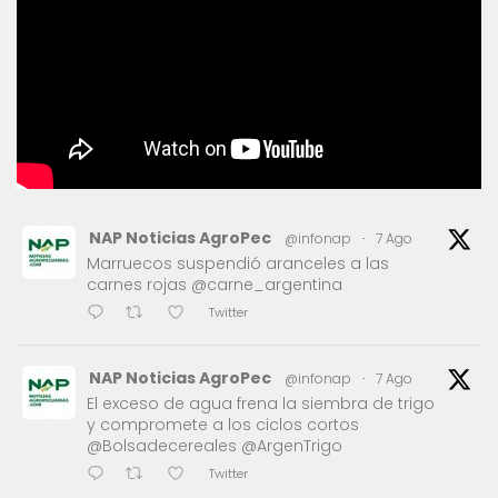
NAP Noticias AgroPec
@infonap
·
7 Ago
Marruecos suspendió aranceles a las
carnes rojas @carne_argentina
Twitter
NAP Noticias AgroPec
@infonap
·
7 Ago
El exceso de agua frena la siembra de trigo
y compromete a los ciclos cortos
@Bolsadecereales @ArgenTrigo
Twitter