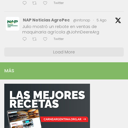
Twitter
NAP Noticias AgroPec
@infonap
·
5 Ago
Julio mostró un rebote en ventas de
maquinaria agrícola @JohnDeereArg
Twitter
Load More
MÁS