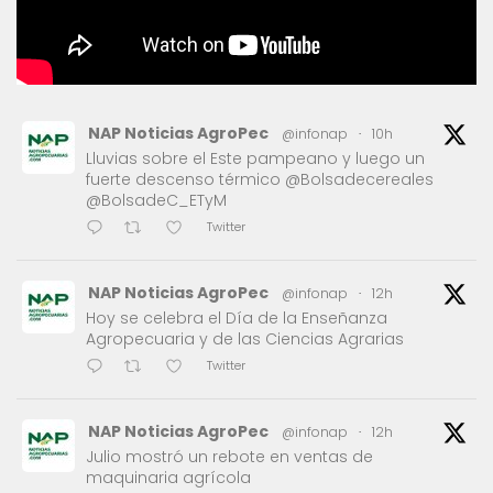
NAP Noticias AgroPec
@infonap
·
10h
Lluvias sobre el Este pampeano y luego un
fuerte descenso térmico @Bolsadecereales
@BolsadeC_ETyM
Twitter
NAP Noticias AgroPec
@infonap
·
12h
Hoy se celebra el Día de la Enseñanza
Agropecuaria y de las Ciencias Agrarias
Twitter
NAP Noticias AgroPec
@infonap
·
12h
Julio mostró un rebote en ventas de
maquinaria agrícola