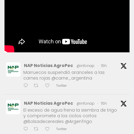
NAP Noticias AgroPec
@infonap
·
15h
Marruecos suspendió aranceles a las
carnes rojas @carne_argentina
Twitter
NAP Noticias AgroPec
@infonap
·
15h
El exceso de agua frena la siembra de trigo
y compromete a los ciclos cortos
@Bolsadecereales @ArgenTrigo
Twitter