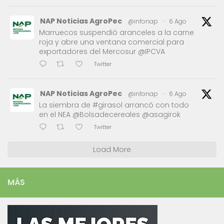
NAP Noticias AgroPec
@infonap
·
6 Ago
Marruecos suspendió aranceles a la carne
roja y abre una ventana comercial para
exportadores del Mercosur @IPCVA
Twitter
NAP Noticias AgroPec
@infonap
·
6 Ago
La siembra de #girasol arrancó con todo
en el NEA @Bolsadecereales @asagirok
Twitter
Load More
MÁS